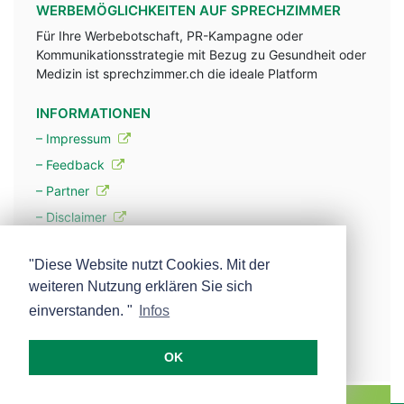
WERBEMÖGLICHKEITEN AUF SPRECHZIMMER
Für Ihre Werbebotschaft, PR-Kampagne oder
Kommunikationsstrategie mit Bezug zu Gesundheit oder
Medizin ist sprechzimmer.ch die ideale Platform
INFORMATIONEN
– Impressum
– Feedback
– Partner
– Disclaimer
– Datenschutzerklärung / Privacy Policy
"Diese Website nutzt Cookies. Mit der
weiteren Nutzung erklären Sie sich
– Werbung
einverstanden. "
Infos
– Mehr über unsere Experten
OK
MEDISCOPE AG E-MAIL:
INFO@MEDISCOPE.CH