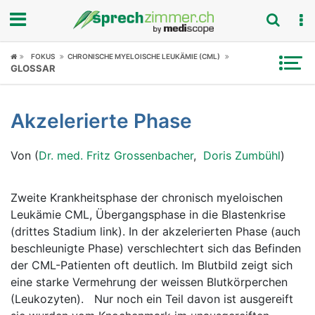
Fokus
FOKUS
CHRONISCHE MYELOISCHE LEUKÄMIE (CML)
GLOSSAR
Krankheitsbilder
Akzelerierte Phase
Symptome
Von (
Dr. med. Fritz Grossenbacher
,
Doris Zumbühl
)
Untersuchungen
News
Zweite Krankheitsphase der chronisch myeloischen
Leukämie CML, Übergangsphase in die Blastenkrise
Ratgeber
(drittes Stadium link). In der akzelerierten Phase (auch
beschleunigte Phase) verschlechtert sich das Befinden
Rubriken
der CML-Patienten oft deutlich. Im Blutbild zeigt sich
eine starke Vermehrung der weissen Blutkörperchen
(Leukozyten). Nur noch ein Teil davon ist ausgereift 