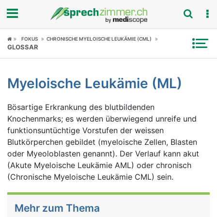
Fokus
FOKUS
CHRONISCHE MYELOISCHE LEUKÄMIE (CML)
GLOSSAR
Krankheitsbilder
Myeloische Leukämie (ML)
Symptome
Bösartige Erkrankung des blutbildenden
Untersuchungen
Knochenmarks; es werden überwiegend unreife und
funktionsuntüchtige Vorstufen der weissen
News
Blutkörperchen gebildet (myeloische Zellen, Blasten
oder Myeoloblasten genannt). Der Verlauf kann akut
Ratgeber
(Akute Myeloische Leukämie AML) oder chronisch
(Chronische Myeloische Leukämie CML) sein.
Rubriken
Mehr zum Thema