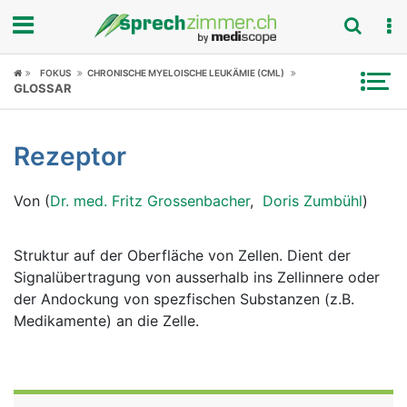
Fokus
FOKUS
CHRONISCHE MYELOISCHE LEUKÄMIE (CML)
GLOSSAR
Krankheitsbilder
Rezeptor
Symptome
Von (
Dr. med. Fritz Grossenbacher
,
Doris Zumbühl
)
Untersuchungen
News
Struktur auf der Oberfläche von Zellen. Dient der
Signalübertragung von ausserhalb ins Zellinnere oder
Ratgeber
der Andockung von spezfischen Substanzen (z.B.
Medikamente) an die Zelle.
Rubriken