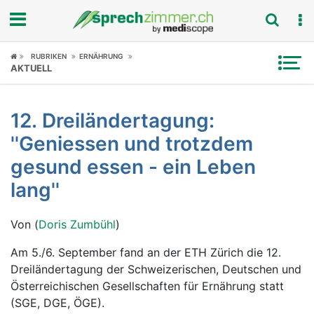
Fokus
RUBRIKEN
ERNÄHRUNG
AKTUELL
Krankheitsbilder
12. Dreiländertagung:
Symptome
''Geniessen und trotzdem
Untersuchungen
gesund essen - ein Leben
lang''
News
Von (
Doris Zumbühl
)
Ratgeber
Am 5./6. September fand an der ETH Zürich die 12.
Rubriken
Dreiländertagung der Schweizerischen, Deutschen und
Österreichischen Gesellschaften für Ernährung statt
(SGE, DGE, ÖGE).