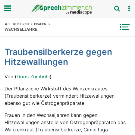
Fokus
RUBRIKEN
FRAUEN
WECHSELJAHRE
Krankheitsbilder
Traubensilberkerze gegen
Symptome
Hitzewallungen
Untersuchungen
Von (
Doris Zumbühl
)
News
Der Pflanzliche Wirkstoff des Wanzenkrautes
(Traubensilberkerze) vermindert Hitzewallungen
Ratgeber
ebenso gut wie Östrogenpräparate.
Rubriken
Frauen in den Wechseljahren kann gegen
Hitzewallungen anstelle von Östrogenpräparaten das
Wanzenkraut (Traubensilberkerze, Cimicifuga