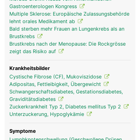
Bauchspeicheldrüsengang in den Zwölffingerdarm
Gastroenterologen Kongress
geleitet wird. Der Saft enthält verschiedene
Multiple Sklerose: Europäische Zulassungsbehörde
Enzyme zur Aufspaltung der Nahrungsbestandteile
lehnt orales Medikament ab
(Eiweisse, Kohlenhydrate, Fette). Ausserdem
Bald sterben mehr Frauen an Lungenkrebs als an
neutralisiert das Sekret die zuvor in die Nahrung
Brustkrebs
gelangte Magensäure, damit die empfindliche
Brustkrebs nach der Menopause: Die Rockgrösse
Darmschleimhaut nicht von der Säure angegriffen
zeigt das Risiko auf
wird. Die zweite Aufgabe ist die Produktion der
Hormone Insulin und Glukagon, die als
Gegenspieler den Blutzucker regulieren. Insulin
Krankheitsbilder
wirkt blutzuckersenkend, Glukagon
Cystische Fibrose (CF), Mukoviszidose
blutzuckersteigernd. Wenn der Blutzuckerspiegel
Adipositas, Fettleibigkeit, Übergewicht
steigt, beispielsweise nach einer Mahlzeit, gibt die
Schwangerschaftsdiabetes, Gestationsdiabetes,
Bauchspeicheldrüse Insulin ins Blut ab, wodurch
Graviditätsdiabetes
der Zuckerspiegel sinkt. Wenn umgekehrt der
Zuckerkrankheit Typ 2, Diabetes mellitus Typ 2
Blutzuckerspiegel zu niedrig ist, wird Glukagon
Unterzuckerung, Hypoglykämie
abgegeben.
Symptome
Lymphknotenschwellung (Geschwollene Drüsen,