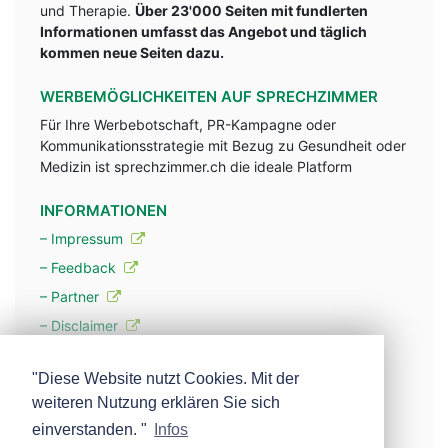
und Therapie.
Über 23'000 Seiten mit fundlerten
Informationen umfasst das Angebot und täglich
kommen neue Seiten dazu.
WERBEMÖGLICHKEITEN AUF SPRECHZIMMER
Für Ihre Werbebotschaft, PR-Kampagne oder
Kommunikationsstrategie mit Bezug zu Gesundheit oder
Medizin ist sprechzimmer.ch die ideale Platform
INFORMATIONEN
– Impressum
– Feedback
– Partner
– Disclaimer
– Datenschutzerklärung / Privacy Policy
"Diese Website nutzt Cookies. Mit der
weiteren Nutzung erklären Sie sich
– Werbung
einverstanden. "
Infos
– Mehr über unsere Experten