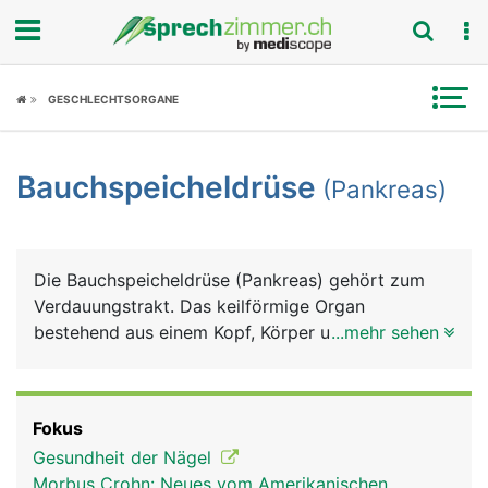
Fokus
GESCHLECHTSORGANE
Krankheitsbilder
Bauchspeicheldrüse
(Pankreas)
Symptome
Untersuchungen
Die Bauchspeicheldrüse (Pankreas) gehört zum
News
Verdauungstrakt. Das keilförmige Organ
bestehend aus einem Kopf, Körper und Schwanz,
...mehr sehen
Ratgeber
ist etwa 15 Zentimeter lang und liegt quer im
Oberbauch direkt hinter dem Magen. Die
Rubriken
Bauchspeicheldrüse hat zwei wesentlich Aufgaben:
Fokus
Sie produziert einen Verdauungssaft
Gesundheit der Nägel
(Bauchspeichel), der über den
Morbus Crohn: Neues vom Amerikanischen