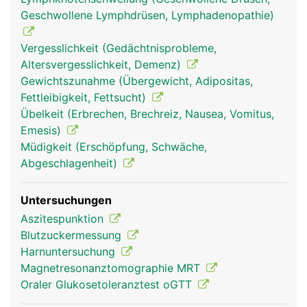
Geschwollene Lymphdrüsen, Lymphadenopathie)
Vergesslichkeit (Gedächtnisprobleme,
Altersvergesslichkeit, Demenz)
Gewichtszunahme (Übergewicht, Adipositas,
Fettleibigkeit, Fettsucht)
Übelkeit (Erbrechen, Brechreiz, Nausea, Vomitus,
bauchspeicheldrüse
bauchspeicheldrüse
Emesis)
pankreas frau
pankreas mann
Müdigkeit (Erschöpfung, Schwäche,
Abgeschlagenheit)
Untersuchungen
Aszitespunktion
Blutzuckermessung
Harnuntersuchung
Magnetresonanztomographie MRT
Oraler Glukosetoleranztest oGTT