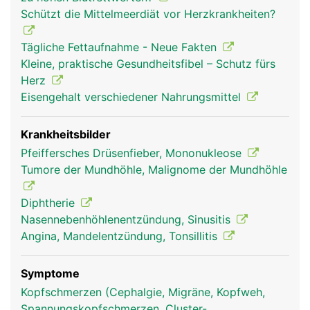
Rachenmandeln (Polypen), die im hinteren
Schützt die Mittelmeerdiät vor Herzkrankheiten?
Nasenhöhlenbereich liegen. Auch sie unterstützen
die Abwehrkräfte. Bei Kindern sind sie noch
Tägliche Fettaufnahme - Neue Fakten
grösser, später schrumpfen sie.
Kleine, praktische Gesundheitsfibel – Schutz fürs
Herz
Eisengehalt verschiedener Nahrungsmittel
Krankheitsbilder
Pfeiffersches Drüsenfieber, Mononukleose
Tumore der Mundhöhle, Malignome der Mundhöhle
Diphtherie
Nasennebenhöhlenentzündung, Sinusitis
Angina, Mandelentzündung, Tonsillitis
Symptome
Kopfschmerzen (Cephalgie, Migräne, Kopfweh,
Spannungskopfschmerzen, Cluster-