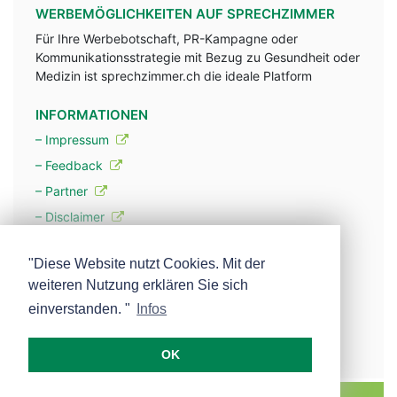
WERBEMÖGLICHKEITEN AUF SPRECHZIMMER
Für Ihre Werbebotschaft, PR-Kampagne oder
Kommunikationsstrategie mit Bezug zu Gesundheit oder
Medizin ist sprechzimmer.ch die ideale Platform
INFORMATIONEN
– Impressum
– Feedback
– Partner
– Disclaimer
– Datenschutzerklärung / Privacy Policy
"Diese Website nutzt Cookies. Mit der
weiteren Nutzung erklären Sie sich
– Werbung
einverstanden. "
Infos
– Mehr über unsere Experten
OK
MEDISCOPE AG E-MAIL:
INFO@MEDISCOPE.CH