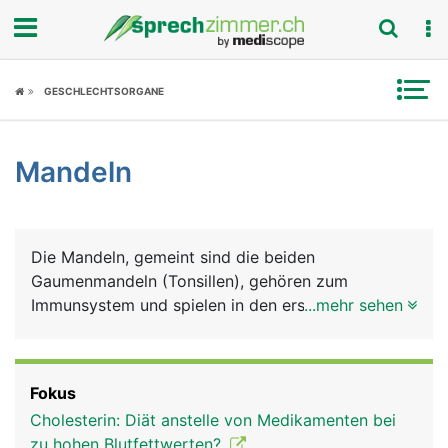
Fokus
GESCHLECHTSORGANE
Krankheitsbilder
Mandeln
Symptome
Untersuchungen
Die Mandeln, gemeint sind die beiden
News
Gaumenmandeln (Tonsillen), gehören zum
Immunsystem und spielen in den ersten
...mehr sehen
Ratgeber
Lebensjahren eine wichtige Rolle bei der
Entwicklung der körpereigenen Infektabwehr. Sie
Rubriken
liegen beidseits im hinteren Mundbereich,
Fokus
eingebettet in der Rachenschleimhaut. Ausser den
Cholesterin: Diät anstelle von Medikamenten bei
Gaumenmandeln gibt es noch die beiden
zu hohen Blutfettwerten?