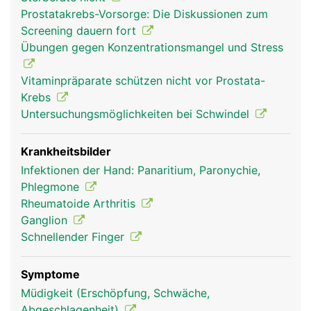
über Sehen und Bänder der Hand- und
Prostatakrebs-Vorsorge: Die Diskussionen zum
Unterarmmuskeln. Nur der Daumen hat einen
Screening dauern fort
eigenen Muskel, den Daumenballen, der ihm einen
Übungen gegen Konzentrationsmangel und Stress
grösseren Bewegungsumfang verleiht. Die
Hauptfunktionen der Finger sind Greifen, Tasten
Vitaminpräparate schützen nicht vor Prostata-
und Fühlen.
Krebs
Untersuchungsmöglichkeiten bei Schwindel
Krankheitsbilder
Infektionen der Hand: Panaritium, Paronychie,
Phlegmone
Rheumatoide Arthritis
Ganglion
Schnellender Finger
Finger Frau
Finger Mann
Symptome
Müdigkeit (Erschöpfung, Schwäche,
Abgeschlagenheit)