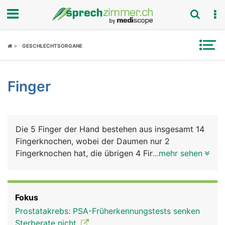
Fokus
GESCHLECHTSORGANE
Krankheitsbilder
Finger
Symptome
Untersuchungen
Die 5 Finger der Hand bestehen aus insgesamt 14
News
Fingerknochen, wobei der Daumen nur 2
Fingerknochen hat, die übrigen 4 Finger haben
...mehr sehen
Ratgeber
jeweils 3. Die Fingerknochen bilden die Grund-,
Mittel- und Endglieder der Finger (beim Daumen
Rubriken
nur Grund- und Endglied), die durch Fingergelenke
Fokus
verbunden sind. Die Endglieder der Finger tragen
Prostatakrebs: PSA-Früherkennungstests senken
die Fingernägel. Die Bewegung der Finger erfolgt
Sterberate nicht