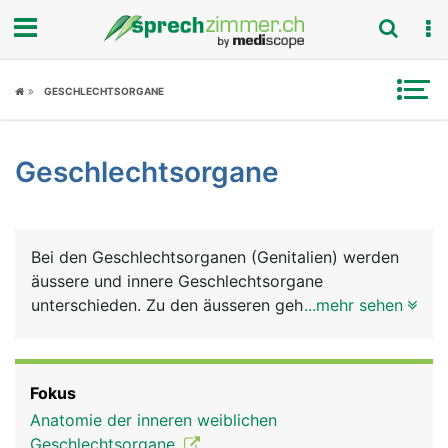
Fokus
GESCHLECHTSORGANE
Krankheitsbilder
Geschlechtsorgane
Symptome
Untersuchungen
Bei den Geschlechtsorganen (Genitalien) werden
News
äussere und innere Geschlechtsorgane
unterschieden. Zu den äusseren gehören Penis und
...mehr sehen
Ratgeber
Hodensack (Skrotum) beim Mann und
Schamhügel, grosse und kleine Schamlippen,
Rubriken
Scheidenvorhofdrüsen und Klitoris bei der Frau. Zu
Fokus
den inneren Geschlechtsorganen zählen beim
Anatomie der inneren weiblichen
Mann die Hoden, Nebenhoden, Samenblasen,
Geschlechtsorgane