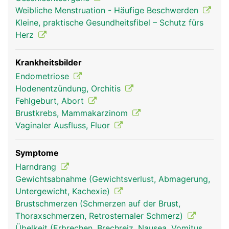
Samenleiter und Prostata und bei der Frau die
Weibliche Menstruation - Häufige Beschwerden
Scheide (Vagina), Gebärmutter, Eileiter und
Kleine, praktische Gesundheitsfibel – Schutz fürs
Eierstöcke. Auch die weiblichen Brüste zählen zu
Herz
den Geschlechtsorganen. Die Geschlechtsorgane
dienen vor allem zur Fortpflanzung und
Hormonproduktion sowie zur Befriedigung der
Krankheitsbilder
sexuellen Lust. Beim Mann dient der Penis auch
Endometriose
zur Ausscheidung von Urin.
Hodenentzündung, Orchitis
Fehlgeburt, Abort
Brustkrebs, Mammakarzinom
Vaginaler Ausfluss, Fluor
Symptome
Harndrang
Gewichtsabnahme (Gewichtsverlust, Abmagerung,
Untergewicht, Kachexie)
Brustschmerzen (Schmerzen auf der Brust,
Geschlechtsorgane
Geschlechtsorgane
Thoraxschmerzen, Retrosternaler Schmerz)
Frau
Mann
Übelkeit (Erbrechen, Brechreiz, Nausea, Vomitus,