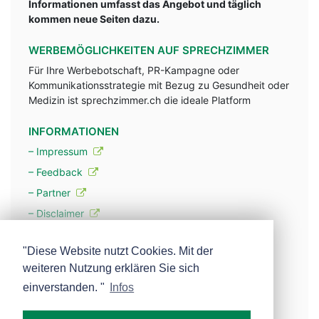
Informationen umfasst das Angebot und täglich
kommen neue Seiten dazu.
WERBEMÖGLICHKEITEN AUF SPRECHZIMMER
Für Ihre Werbebotschaft, PR-Kampagne oder
Kommunikationsstrategie mit Bezug zu Gesundheit oder
Medizin ist sprechzimmer.ch die ideale Platform
INFORMATIONEN
– Impressum
– Feedback
– Partner
– Disclaimer
– Datenschutzerklärung / Privacy Policy
"Diese Website nutzt Cookies. Mit der
weiteren Nutzung erklären Sie sich
– Werbung
einverstanden. "
Infos
– Mehr über unsere Experten