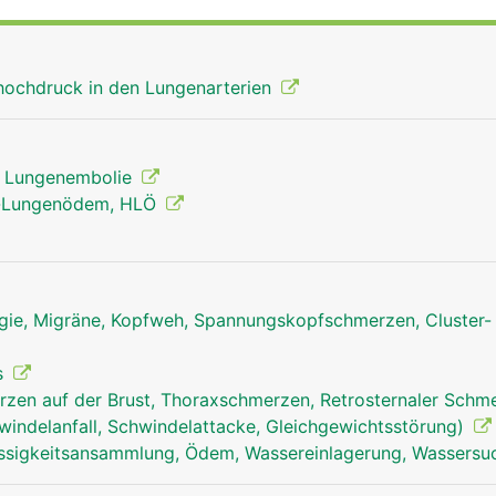
thochdruck in den Lungenarterien
, Lungenembolie
n-Lungenödem, HLÖ
ie, Migräne, Kopfweh, Spannungskopfschmerzen, Cluster-
s
zen auf der Brust, Thoraxschmerzen, Retrosternaler Schm
windelanfall, Schwindelattacke, Gleichgewichtsstörung)
ssigkeitsansammlung, Ödem, Wassereinlagerung, Wassersu
lungenarterien frau