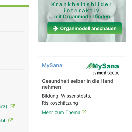
Krankheitsbilder
interaktiv
mit Organmodell finden
Organmodell anschauen
MySana
Gesundheit selber in die Hand
nehmen
Bildung, Wissenstests,
Risikoschätzung
erz)
Mehr zum Thema
cht