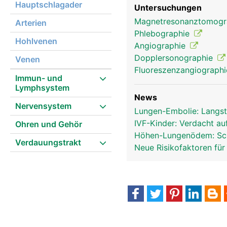
Hauptschlagader
Untersuchungen
Magnetresonanztomog
Arterien
Phlebographie
Hohlvenen
Angiographie
Dopplersonographie
Venen
Fluoreszenzangiograph
Immun- und
Lymphsystem
News
Nervensystem
Lungen-Embolie: Langst
IVF-Kinder: Verdacht au
Ohren und Gehör
Höhen-Lungenödem: Sch
Verdauungstrakt
Neue Risikofaktoren f