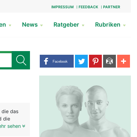
IMPRESSUM
FEEDBACK
PARTNER
gen
News
Ratgeber
Rubriken
Share buttons
Facebook
 die das
d die
be haben
ehr sehen