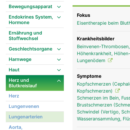
Bewegungsapparat
Fokus
Endokrines System,
Hormone
Eisentherapie beim Blu
Ernährung und
Stoffwechsel
Krankheitsbilder
Beinvenen-Thrombosen
Geschlechtsorgane
Höhenkrankheit, Höhe
Harnwege
Lungenödem
Haut
Symptome
Herz und
Kopfschmerzen (Cephalg
Blutkreislauf
Kopfschmerzen)
Herz
Schmerzen im Bein, Fus
Brustschmerzen (Schmer
Lungenvenen
Schwindel (Vertigo, Sch
Lungenarterien
Wasseransammlung, Flü
lungenvenen mann
Aorta,