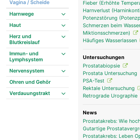
Vagina / Scheide
Fieber (Erhöhte Tempera
Harnverlust (Harninkont
Harnwege
Potenzstörung (Potenzp
Prostata Mann
Haut
Schmerzen beim Wasserl
Miktionsschmerzen)
Herz und
Häufiges Wasserlassen
Blutkreislauf
Immun- und
Untersuchungen
Lymphsystem
Prostatabiopsie
Nervensystem
Prostata Untersuchung
PSA-Test
Ohren und Gehör
Rektale Untersuchung
Verdauungstrakt
Retrograde Urographie
News
Prostatakrebs: Wie hoc
Gutartige Prostatavergr
Prostatakrebs: Leben O