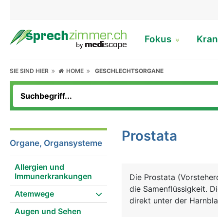
Fokus
Kran
SIE SIND HIER
HOME
GESCHLECHTSORGANE
Prostata
Organe, Organsysteme
Allergien und
Immunerkrankungen
Die Prostata (Vorstehe
die Samenflüssigkeit. D
Atemwege
direkt unter der Harnbl
Augen und Sehen
dem Finger über den An