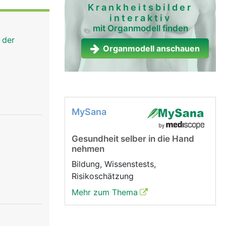
lation) die
Krankheitsbilder
interaktiv
hiedene
mit Organmodell finden
ehmenden
 der
Organmodell anschauen
MySana
Gesundheit selber in die Hand
nehmen
Bildung, Wissenstests,
Risikoschätzung
Mehr zum Thema