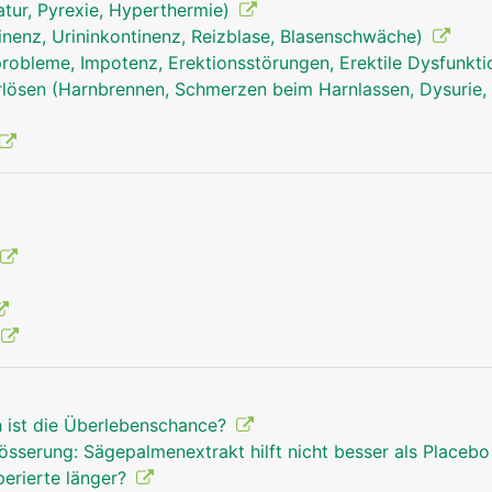
tur, Pyrexie, Hyperthermie)
inenz, Urininkontinenz, Reizblase, Blasenschwäche)
robleme, Impotenz, Erektionsstörungen, Erektile Dysfunkt
ösen (Harnbrennen, Schmerzen beim Harnlassen, Dysurie, 
h ist die Überlebenschance?
össerung: Sägepalmenextrakt hilft nicht besser als Placeb
perierte länger?