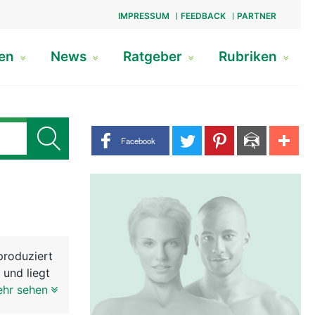
IMPRESSUM
FEEDBACK
PARTNER
gen
News
Ratgeber
Rubriken
Share buttons
Facebook
produziert
 und liegt
stata mit
ehr sehen
e