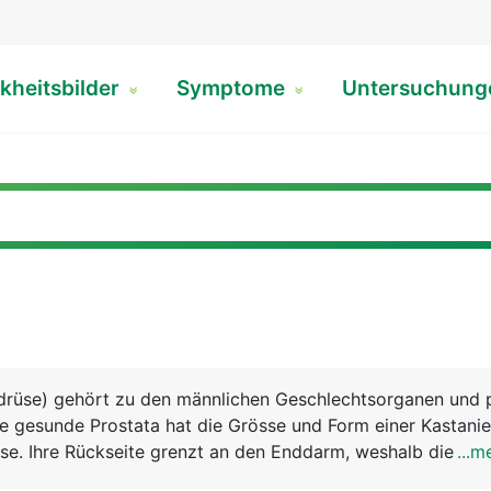
kheitsbilder
Symptome
Untersuchun
rdrüse) gehört zu den männlichen Geschlechtsorganen und 
ie gesunde Prostata hat die Grösse und Form einer Kastanie
ase. Ihre Rückseite grenzt an den Enddarm, weshalb die Pro
...m
us ertastet werden kann. Die von der Harnblase abgehend