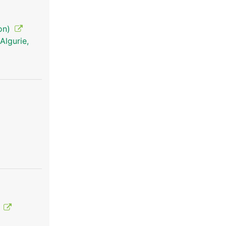
ion)
Algurie,
o