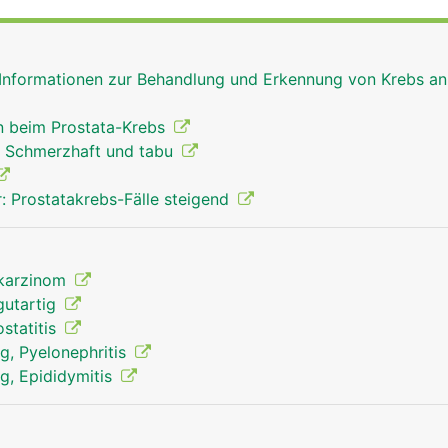
 die Mitte der Prostata. Hier tritt beim Samenerguss (Ejaku
e Samenflüssigkeit in die Harnröhre über. Sie enthält versc
fruchtung der weiblichen Eizelle benötigt werden. Mit zun
 Informationen zur Behandlung und Erkennung von Krebs an
ie Prostata.
 beim Prostata-Krebs
: Schmerzhaft und tabu
: Prostatakrebs-Fälle steigend
akarzinom
gutartig
statitis
, Pyelonephritis
, Epididymitis