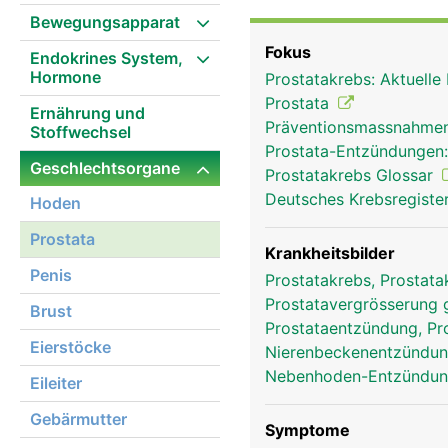
Harnröhre verläuft durch
Bewegungsapparat
in der Prostata gebildet
Fokus
Endokrines System,
Enzyme, die für eine Be
Hormone
Prostatakrebs: Aktuelle
Alter vergrössert sich d
Prostata
Ernährung und
Präventionsmassnahmen
Stoffwechsel
Prostata-Entzündungen
Geschlechtsorgane
Prostatakrebs Glossar
Deutsches Krebsregister
Hoden
Prostata
Krankheitsbilder
Penis
Prostatakrebs, Prostat
Prostatavergrösserung 
Brust
Prostataentzündung, Pro
Eierstöcke
Nierenbeckenentzündung
Nebenhoden-Entzündung
Eileiter
Gebärmutter
Symptome