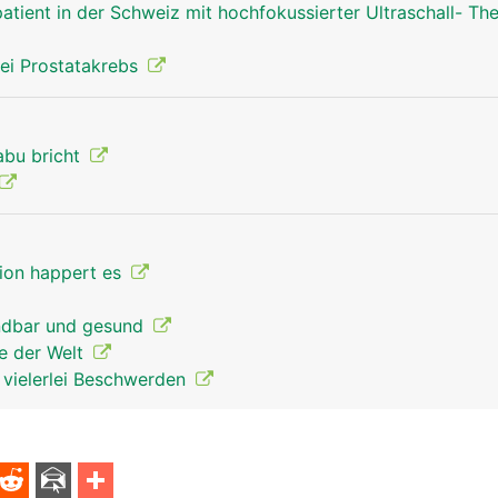
atient in der Schweiz mit hochfokussierter Ultraschall- Th
ei Prostatakrebs
abu bricht
tion happert es
endbar und gesund
re der Welt
t vielerlei Beschwerden