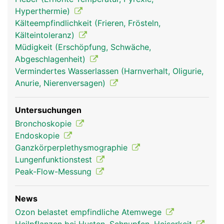
Hyperthermie)
Kälteempfindlichkeit (Frieren, Frösteln,
Kälteintoleranz)
Müdigkeit (Erschöpfung, Schwäche,
Abgeschlagenheit)
Vermindertes Wasserlassen (Harnverhalt, Oligurie,
Atemwege Frau
Atemwege Mann
Atemwege Mann
Anurie, Nierenversagen)
Kopf Links
Untersuchungen
Bronchoskopie
Endoskopie
Ganzkörperplethysmographie
Lungenfunktionstest
Peak-Flow-Messung
News
Atemwege Frau
Ozon belastet empfindliche Atemwege
Kopf Links