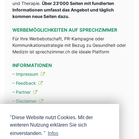
und Therapie.
Über 23'000 Seiten mit fundlerten
Informationen umfasst das Angebot und täglich
kommen neue Seiten dazu.
WERBEMÖGLICHKEITEN AUF SPRECHZIMMER
Für Ihre Werbebotschaft, PR-Kampagne oder
Kommunikationsstrategie mit Bezug zu Gesundheit oder
Medizin ist sprechzimmer.ch die ideale Platform
INFORMATIONEN
– Impressum
– Feedback
– Partner
– Disclaimer
– Datenschutzerklärung / Privacy Policy
"Diese Website nutzt Cookies. Mit der
weiteren Nutzung erklären Sie sich
– Werbung
einverstanden. "
Infos
– Mehr über unsere Experten