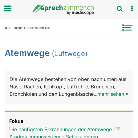
Fokus
GESCHLECHTSORGANE
Krankheitsbilder
Atemwege
(Luftwege)
Symptome
Untersuchungen
Die Atemwege bestehen von oben nach unten aus
News
Nase, Rachen, Kehlkopf, Luftröhre, Bronchien,
Bronchiolen und den Lungenbläschen, in denen der
...mehr sehen
Ratgeber
Gasaustausch (Sauerstoff, Kohlendioxid) zwischen
Luft und Blut stattfinden. Bis zum Beginn der
Rubriken
Luftröhre werden die Atemwege als obere
Fokus
Atemwege bezeichnet, von der Luftröhre abwärts
Die häufigsten Erkrankungen der Atemwege
als untere Atemwege. Auf dem Weg zur Lunge
Starkes Immunsystem – Schutz gegen