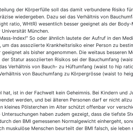
eilung der Körperfülle soll das damit verbundene Risiko für
räzise wiedergeben. Dazu sei das Verhältnis von Bauchum
ight ratio, WHtR) wesentlich besser geeignet als der Body
 Universität München.
ass-Index!“ So oder ähnlich lautete der Aufruf in den Med
, um das assoziierte Krankheitsrisiko einer Person zu best
er geeignet als bisher angenommen. Die weitaus besseren 
 der Statur assoziierten Risikos sei der Bauchumfang (wais
as Verhältnis von Bauch- zu Hüftumfang (waist to hip rati
erhältnis von Bauchumfang zu Körpergrösse (waist to heigh
 hat, ist in der Fachwelt kein Geheimnis. Bei Kindern und 
wendet werden, und bei älteren Personen darf er nicht allzu
n kleines Pölsterchen im Alter schützt offenbar vor versch
 Untersuchungen haben zudem gezeigt, dass die tiefste Ste
 durch den BMI gemessenen Normalgewicht einhergeht, son
h muskulöse Menschen beurteilt der BMI falsch, sie leben 