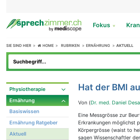
Fokus
Kran
SIE SIND HIER
HOME
RUBRIKEN
ERNÄHRUNG
AKTUELL
Hat der BMI a
Physiotherapie
Ernährung
Von (
Dr. med. Daniel Des
Basiswissen
Eine Messgrösse zur Beurt
Ernährung Ratgeber
Erkrankungen möglichst p
Körpergrösse (waist to he
Aktuell
sagen Wissenschaftler der