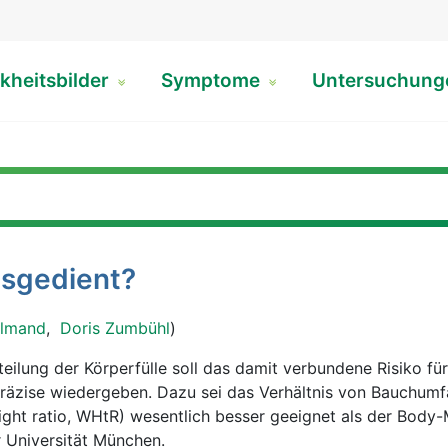
kheitsbilder
Symptome
Untersuchun
usgedient?
almand
,
Doris Zumbühl
)
eilung der Körperfülle soll das damit verbundene Risiko für
räzise wiedergeben. Dazu sei das Verhältnis von Bauchum
ight ratio, WHtR) wesentlich besser geeignet als der Body
 Universität München.