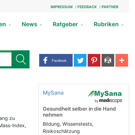
IMPRESSUM
FEEDBACK
PARTNER
gen
News
Ratgeber
Rubriken
Share buttons
Facebook
MySana
Gesundheit selber in die Hand
nehmen
fang zu
Bildung, Wissenstests,
-Mass-Index,
Risikoschätzung