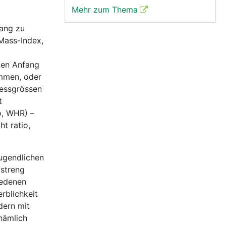
Mehr zum Thema
fang zu
-Mass-Index,
ien Anfang
immen, oder
Messgrössen
t
o, WHR) –
t ratio,
Jugendlichen
 streng
iedenen
rblichkeit
dern mit
nämlich