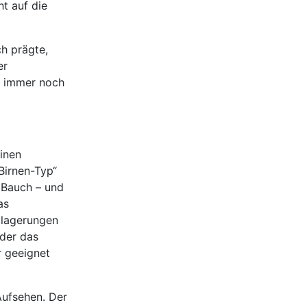
t auf die
ch prägte,
er
iz immer noch
inen
Birnen-Typ“
n Bauch – und
as
blagerungen
oder das
r geeignet
Aufsehen. Der