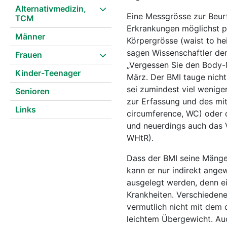
Alternativmedizin,
Eine Messgrösse zur Beurt
TCM
Erkrankungen möglichst p
Männer
Körpergrösse (waist to he
sagen Wissenschaftler der
Frauen
„Vergessen Sie den Body-M
Kinder-Teenager
März. Der BMI tauge nicht
sei zumindest viel wenig
Senioren
zur Erfassung und des mit
Links
circumference, WC) oder d
und neuerdings auch das V
WHtR).
Dass der BMI seine Mängel
kann er nur indirekt ange
ausgelegt werden, denn ei
Krankheiten. Verschiedene
vermutlich nicht mit dem
leichtem Übergewicht. Auc