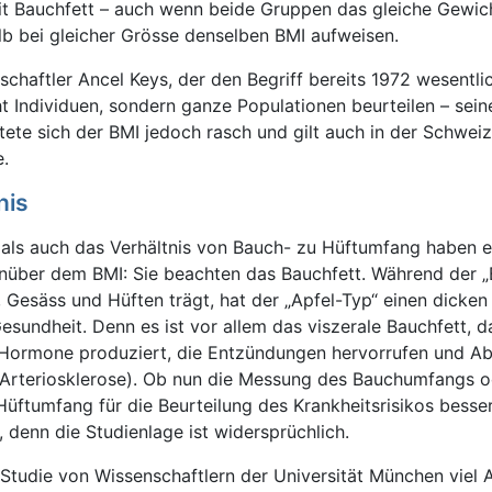
t Bauchfett – auch wenn beide Gruppen das gleiche Gewich
b bei gleicher Grösse denselben BMI aufweisen.
chaftler Ancel Keys, der den Begriff bereits 1972 wesentli
ht Individuen, sondern ganze Populationen beurteilen – sein
tete sich der BMI jedoch rasch und gilt auch in der Schwe
e.
nis
ls auch das Verhältnis von Bauch- zu Hüftumfang haben e
enüber dem BMI: Sie beachten das Bauchfett. Während der „
, Gesäss und Hüften trägt, hat der „Apfel-Typ“ einen dicke
Gesundheit. Denn es ist vor allem das viszerale Bauchfett, d
d Hormone produziert, die Entzündungen hervorrufen und A
 (Arteriosklerose). Ob nun die Messung des Bauchumfangs 
Hüftumfang für die Beurteilung des Krankheitsrisikos besse
t, denn die Studienlage ist widersprüchlich.
Studie von Wissenschaftlern der Universität München viel 