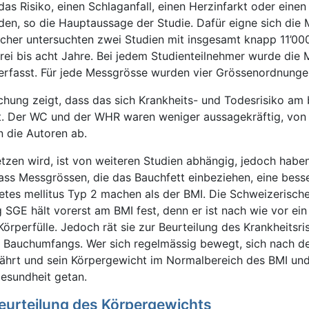
 das Risiko, einen Schlaganfall, einen Herzinfarkt oder einen
iden, so die Hauptaussage der Studie. Dafür eigne sich die
cher untersuchten zwei Studien mit insgesamt knapp 11’00
rei bis acht Jahre. Bei jedem Studienteilnehmer wurde die
fasst. Für jede Messgrösse wurden vier Grössenordnungen
hung zeigt, dass das sich Krankheits- und Todesrisiko am 
t. Der WC und der WHR waren weniger aussagekräftig, von
 die Autoren ab.
tzen wird, ist von weiteren Studien abhängig, jedoch habe
ass Messgrössen, die das Bauchfett einbeziehen, eine bess
etes mellitus Typ 2 machen als der BMI. Die Schweizerisch
 SGE hält vorerst am BMI fest, denn er ist nach wie vor ei
örperfülle. Jedoch rät sie zur Beurteilung des Krankheitsri
 Bauchumfangs. Wer sich regelmässig bewegt, sich nach d
ährt und sein Körpergewicht im Normalbereich des BMI und
 Gesundheit getan.
urteilung des Körpergewichts