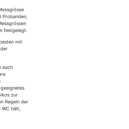
 Messgrösse
0 Probanden,
 Messgrössen
 festgelegt.
besten mit
 der
n auch
ere
e
n geeignetes
sikos zur
en Regeln der
 WC hält,