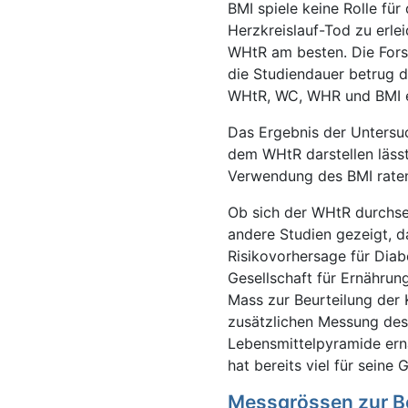
BMI spiele keine Rolle für
Herzkreislauf-Tod zu erle
WHtR am besten. Die Fors
die Studiendauer betrug d
WHtR, WC, WHR und BMI er
Das Ergebnis der Untersuc
dem WHtR darstellen läss
Verwendung des BMI raten
Ob sich der WHtR durchse
andere Studien gezeigt, d
Risikovorhersage für Diab
Gesellschaft für Ernährung
Mass zur Beurteilung der K
zusätzlichen Messung des
Lebensmittelpyramide ern
hat bereits viel für seine
Messgrössen zur Be