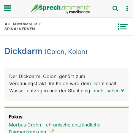
Fokus
NERVENSYSTEM
SPINALNERVEN
Krankheitsbilder
Dickdarm
(Colon, Kolon)
Symptome
Untersuchungen
Der Dickdarm, Colon, gehört zum
News
Verdauungstrakt. Im Kolon wird dem Darminhalt
Wasser entzogen und der Stuhl eingedickt, der mit
...mehr sehen
Ratgeber
der Darmbewegung in den Enddarm transportiert
wird.
Rubriken
Fokus
Morbus Crohn - chronische entzündliche
Darmerkrankung