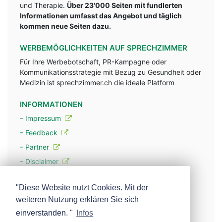
und Therapie.
Über 23'000 Seiten mit fundlerten
Informationen umfasst das Angebot und täglich
kommen neue Seiten dazu.
WERBEMÖGLICHKEITEN AUF SPRECHZIMMER
Für Ihre Werbebotschaft, PR-Kampagne oder
Kommunikationsstrategie mit Bezug zu Gesundheit oder
Medizin ist sprechzimmer.ch die ideale Platform
INFORMATIONEN
– Impressum
– Feedback
– Partner
– Disclaimer
– Datenschutzerklärung / Privacy Policy
"Diese Website nutzt Cookies. Mit der
weiteren Nutzung erklären Sie sich
– Werbung
einverstanden. "
Infos
– Mehr über unsere Experten