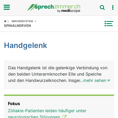
Fokus
NERVENSYSTEM
SPINALNERVEN
Krankheitsbilder
Handgelenk
Symptome
Untersuchungen
Das Handgelenk ist die gelenkige Verbindung von
News
den beiden Unterarmknochen Elle und Speiche
und den Handwurzelknochen. Insgesamt gibt es 8
...mehr sehen
Ratgeber
Handwurzelknochen, die in zwei Reihen zu je 4
Knochen angeordnet sind. Die Handwurzelknochen
Rubriken
sind einzeln beweglich, mit Knorpelgewebe
Fokus
überzogen und werden von Bändern
Zöliakie-Patienten leiden häufiger unter
zusammengehalten. Weitere feste Bänder
neurologischen Störungen