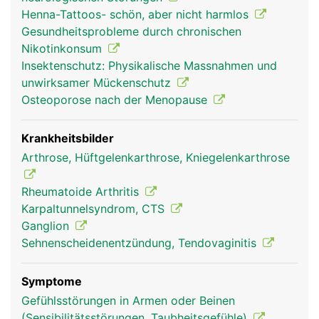
verbinden die Handwurzelknochen mit der Elle und
Henna-Tattoos- schön, aber nicht harmlos
Speiche und stabilisieren das Handgelenk. Durch
Gesundheitsprobleme durch chronischen
den Handwurzelkanal (Karpaltunnel) laufen Nerven
Nikotinkonsum
sowie die Muskelsehnen der Unterarmmuskeln, mit
Insektenschutz: Physikalische Massnahmen und
denen die Finger bewegt werden.
unwirksamer Mückenschutz
Osteoporose nach der Menopause
Krankheitsbilder
Arthrose, Hüftgelenkarthrose, Kniegelenkarthrose
Rheumatoide Arthritis
Karpaltunnelsyndrom, CTS
Ganglion
Sehnenscheidenentzündung, Tendovaginitis
Handgelenk Frau
Handgelenk Mann
Symptome
Gefühlsstörungen in Armen oder Beinen
(Sensibilitätsstörungen, Taubheitsgefühle)