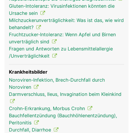
(Resorption) der Nährstoffe aus der Nahrung. Die
Gluten-Intoleranz: Virusinfektionen könnten die
Innenseite des Dünndarms ist faltig und besitzt
Ursache sein
unzählige kleine Ausstülpungen, die Darmzotten,
Milchzuckerunverträglichkeit: Was ist das, wie wird
wodurch die Resorptionsfläche stark vergrössert
behandelt?
wird. Die Nährstoffe gelangen über die
Fruchtzucker-Intoleranz: Wenn Apfel und Birnen
Darmschleimhaut ins Blut und werden über die
unverträglich sind
Pfortader zur Leber transportiert.
Fragen und Antworten zu Lebensmittelallergie
/Unverträglichkeit
Krankheitsbilder
Noroviren-Infektion, Brech-Durchfall durch
Noroviren
Darmverschluss, Ileus, Invagination beim Kleinkind
Crohn-Erkrankung, Morbus Crohn
Bauchfellentzündung (Bauchhöhlenentzündung),
dünndarm frau
dünndarm mann
Peritonitis
Durchfall, Diarrhoe