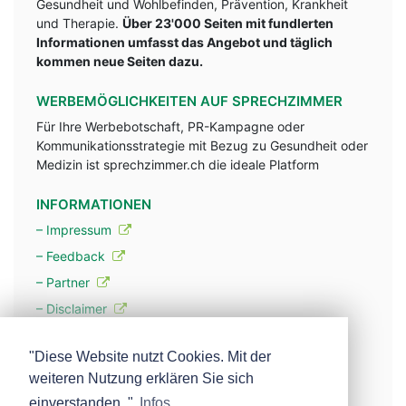
Gesundheit und Wohlbefinden, Prävention, Krankheit
und Therapie.
Über 23'000 Seiten mit fundlerten
Informationen umfasst das Angebot und täglich
kommen neue Seiten dazu.
WERBEMÖGLICHKEITEN AUF SPRECHZIMMER
Für Ihre Werbebotschaft, PR-Kampagne oder
Kommunikationsstrategie mit Bezug zu Gesundheit oder
Medizin ist sprechzimmer.ch die ideale Platform
INFORMATIONEN
– Impressum
– Feedback
– Partner
– Disclaimer
– Datenschutzerklärung / Privacy Policy
"Diese Website nutzt Cookies. Mit der
weiteren Nutzung erklären Sie sich
– Werbung
einverstanden. "
Infos