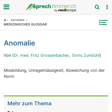
Fokus
RATGEBER
MEDIZINISCHES GLOSSAR
Krankheitsbilder
Anomalie
Symptome
Von (
Dr. med. Fritz Grossenbacher
,
Doris Zumbühl
)
Untersuchungen
News
Missbildung, Unregelmässigkeit, Abweichung von der
Norm
Ratgeber
Rubriken
Mehr zum Thema