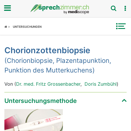
Fokus
UNTERSUCHUNGEN
Krankheitsbilder
Chorionzottenbiopsie
Symptome
(Chorionbiopsie, Plazentapunktion,
Untersuchungen
Punktion des Mutterkuchens)
News
Von (
Dr. med. Fritz Grossenbacher
,
Doris Zumbühl
)
Ratgeber
Untersuchungsmethode
Rubriken