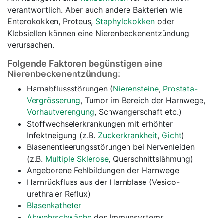
verantwortlich. Aber auch andere Bakterien wie
Enterokokken, Proteus,
Staphylokokken
oder
Klebsiellen können eine Nierenbeckenentzündung
verursachen.
Folgende Faktoren begünstigen eine
Nierenbeckenentzündung:
Harnabflussstörungen (
Nierensteine
,
Prostata-
Vergrösserung
, Tumor im Bereich der Harnwege,
Vorhautverengung
, Schwangerschaft etc.)
Stoffwechselerkrankungen mit erhöhter
Infektneigung (z.B.
Zuckerkrankheit
,
Gicht
)
Blasenentleerungsstörungen bei Nervenleiden
(z.B.
Multiple Sklerose
, Querschnittslähmung)
Angeborene Fehlbildungen der Harnwege
Harnrückfluss aus der Harnblase (Vesico-
urethraler Reflux)
Blasenkatheter
Abwehrschwäche
des Immunsystems