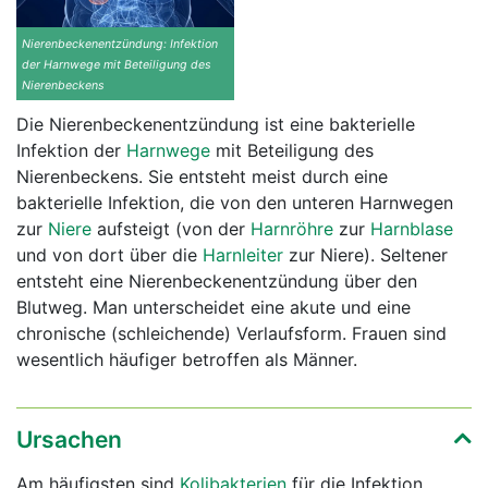
Nierenbeckenentzündung: Infektion
der Harnwege mit Beteiligung des
Nierenbeckens
Die Nierenbeckenentzündung ist eine bakterielle
Infektion der
Harnwege
mit Beteiligung des
Nierenbeckens. Sie entsteht meist durch eine
bakterielle Infektion, die von den unteren Harnwegen
zur
Niere
aufsteigt (von der
Harnröhre
zur
Harnblase
und von dort über die
Harnleiter
zur Niere). Seltener
entsteht eine Nierenbeckenentzündung über den
Blutweg. Man unterscheidet eine akute und eine
chronische (schleichende) Verlaufsform. Frauen sind
wesentlich häufiger betroffen als Männer.
Ursachen
Am häufigsten sind
Kolibakterien
für die Infektion