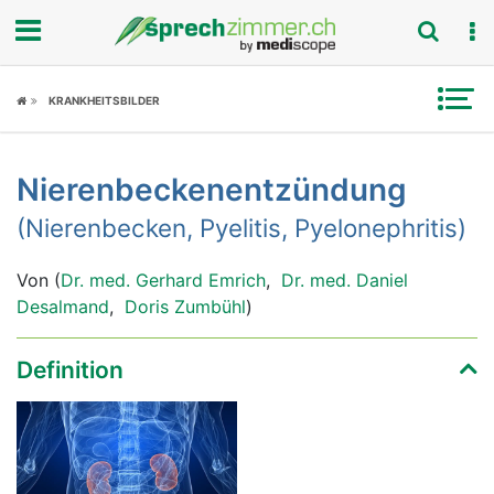
Fokus
KRANKHEITSBILDER
Krankheitsbilder
Nierenbeckenentzündung
Symptome
(Nierenbecken, Pyelitis, Pyelonephritis)
Untersuchungen
Von (
Dr. med. Gerhard Emrich
,
Dr. med. Daniel
News
Desalmand
,
Doris Zumbühl
)
Ratgeber
Definition
Rubriken