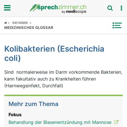
Fokus
RATGEBER
MEDIZINISCHES GLOSSAR
Krankheitsbilder
Kolibakterien (Escherichia
Symptome
coli)
Untersuchungen
Sind normalerweise im Darm vorkommende Bakterien,
News
kann fakultativ auch zu Krankheiten führen
(Harnwegsinfekt, Durchfall)
Ratgeber
Mehr zum Thema
Rubriken
Fokus
Behandlung der Blasenentzündung mit Mannose