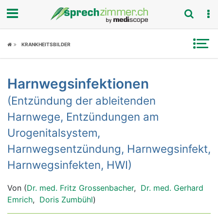
Fokus
KRANKHEITSBILDER
Krankheitsbilder
Harnwegsinfektionen
Symptome
(Entzündung der ableitenden
Untersuchungen
Harnwege, Entzündungen am
Urogenitalsystem,
News
Harnwegsentzündung, Harnwegsinfekt,
Ratgeber
Harnwegsinfekten, HWI)
Rubriken
Von (
Dr. med. Fritz Grossenbacher
,
Dr. med. Gerhard
Emrich
,
Doris Zumbühl
)