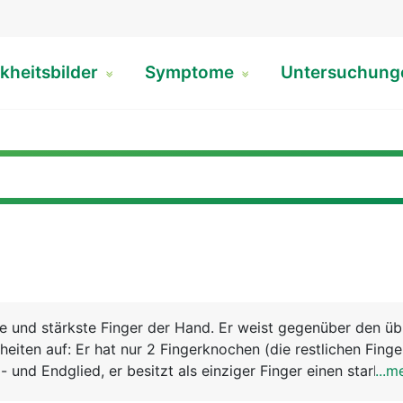
kheitsbilder
Symptome
Untersuchun
e und stärkste Finger der Hand. Er weist gegenüber den üb
heiten auf: Er hat nur 2 Fingerknochen (die restlichen Fing
 und Endglied, er besitzt als einziger Finger einen starken
...m
 er ist beweglicher und kann den anderen Fingern gegenübe