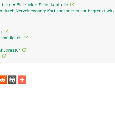
r bei der Blutzucker-Selbstkontrolle
 durch Nerveinengung: Kortisonspritzen nur begrenzt wi
ng
gsmüdigkeit
Akupressur
t