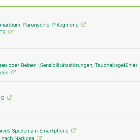
nktion der Hand ermöglicht.
Panaritium, Paronychie, Phlegmone
CTS
en oder Beinen (Sensibilitätsstörungen, Taubheitsgefühle)
nden
ENG
sives Spielen am Smartphone
Mann
t nach Narkose