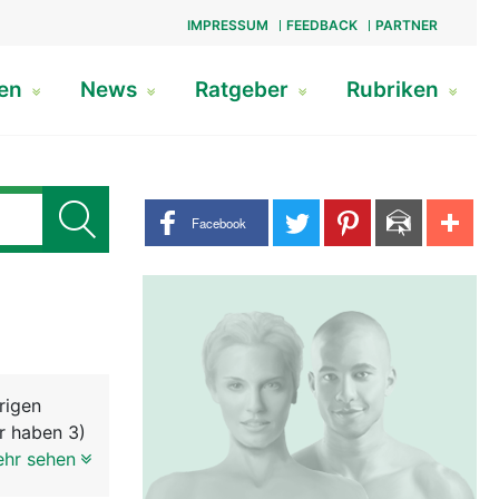
IMPRESSUM
FEEDBACK
PARTNER
gen
News
Ratgeber
Rubriken
Share buttons
Facebook
rigen
er haben 3)
 Muskel -
ehr sehen
rgestellt