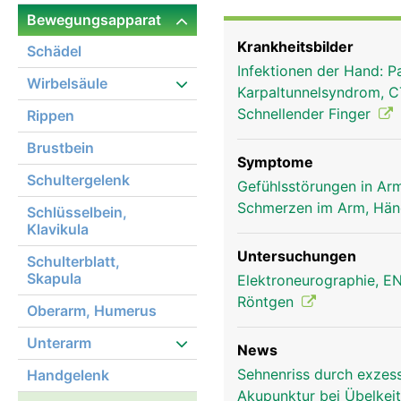
werden, was die Greiffu
Bewegungsapparat
Krankheitsbilder
Schädel
Infektionen der Hand: 
Wirbelsäule
Karpaltunnelsyndrom, 
Schnellender Finger
Rippen
Brustbein
Symptome
Schultergelenk
Gefühlsstörungen in Arm
Schmerzen im Arm, Hä
Schlüsselbein,
Klavikula
Untersuchungen
Schulterblatt,
Skapula
Elektroneurographie, 
Röntgen
Oberarm, Humerus
Unterarm
News
Sehnenriss durch exzes
Handgelenk
Daumen Frau
Akupunktur bei Übelkei