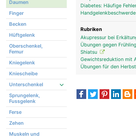
Daumen
Diabetes: Häufige Fehle
Handgelenkbeschwerden
Finger
Becken
Rubriken
Hüftgelenk
Akupressur bei Erkältu
Übungen gegen Frühlin
Oberschenkel,
Femur
Shiatsu
Gewichtsreduktion mit 
Kniegelenk
Übungen für den Herbs
Kniescheibe
Unterschenkel
Sprungelenk,
Fussgelenk
Ferse
Zehen
Muskeln und