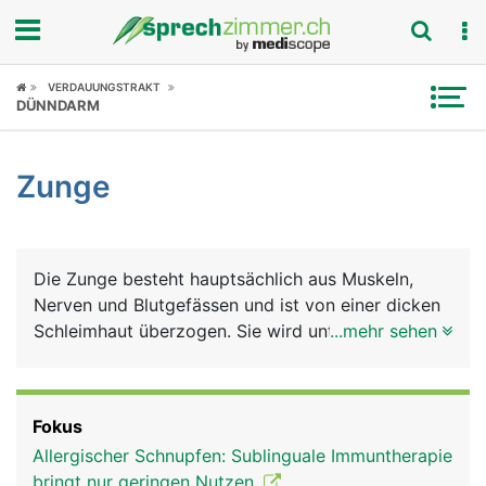
Fokus
VERDAUUNGSTRAKT
DÜNNDARM
Krankheitsbilder
Zunge
Symptome
Untersuchungen
Die Zunge besteht hauptsächlich aus Muskeln,
News
Nerven und Blutgefässen und ist von einer dicken
Schleimhaut überzogen. Sie wird unterteilt in
...mehr sehen
Ratgeber
Zungenspitze, Zungenkörper (Zungenrücken) und
Zungengrund, der mit dem Mundboden
Rubriken
verwachsen ist. Am Zungengrund befindet sich die
Fokus
Zungenmandel, die der Infektabwehr dient. Die
Allergischer Schnupfen: Sublinguale Immuntherapie
Zunge erfüllt viele Aufgaben: Sie ist unerlässlich
bringt nur geringen Nutzen