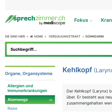
Fokus
Kran
SIE SIND HIER
HOME
VERDAUUNGSTRAKT
DÜNNDARM
Kehlkopf
(Laryn
Organe, Organsysteme
Allergien und
Immunerkrankungen
Der Kehlkopf (Larynx) be
über. Er besteht aus ne
Atemwege
zusammengehalten werde
Nase
oberen Öffnung befindet