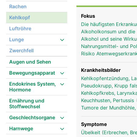
verschliesst und dadurch
Rachen
gelangt. Während des At
Fokus
Kehlkopf
die Luftröhre in die Lu
Die häufigsten Erkran
zur Tonerzeugung. Die 
Luftröhre
Alkoholkonsum und die
Stellknorpel weiter und
Alkohol und seine Wirk
Lunge
und der hindurchgepres
Nahrungsmittel- und Poll
Ton, der durch die mit
Zwerchfell
Risiko Atemwegserkra
(Resonanz). Mit der Ge
Augen und Sehen
tiefer. Diese Entwicklun
ausgeprägt als bei Mäd
Krankheitsbilder
Bewegungsapparat
Kehlkopfentzündung, La
Endokrines System,
Pseudokrupp, Krupp fal
Hormone
Kehlkopfkrebs, Larynx
Keuchhusten, Pertussis
Ernährung und
Stoffwechsel
Tumore der Mundhöhle,
Geschlechtsorgane
Symptome
Harnwege
Übelkeit (Erbrechen, Br