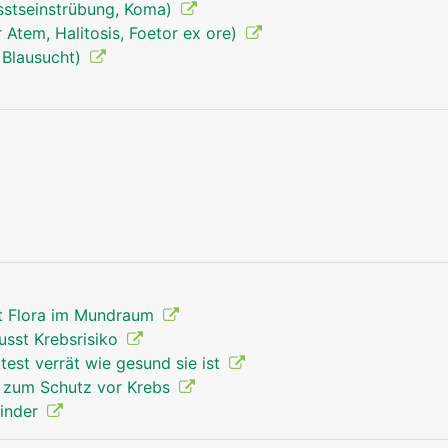
sstseinstrübung, Koma)
Atem, Halitosis, Foetor ex ore)
 Blausucht)
Kehlkopf Mann
rt Flora im Mundraum
usst Krebsrisiko
test verrät wie gesund sie ist
s zum Schutz vor Krebs
Kinder