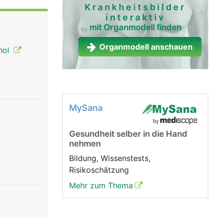
hre
Krankheitsbilder
interaktiv
kann über
mit Organmodell finden
immbänder
ann mittels
Organmodell anschauen
hol
mmritze
ntsteht ein
kt wird
ie Stimme
utlicher
MySana
Gesundheit selber in die Hand
nehmen
Bildung, Wissenstests,
Risikoschätzung
Mehr zum Thema