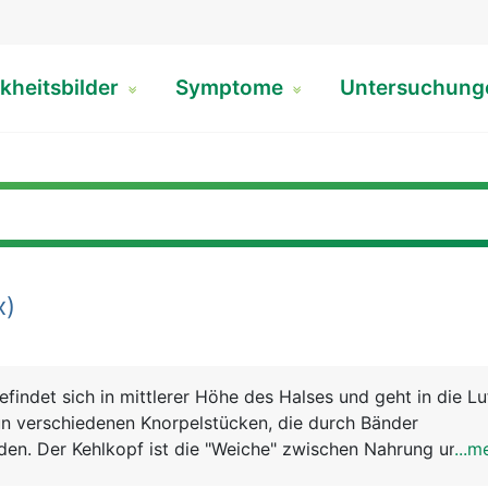
kheitsbilder
Symptome
Untersuchun
x)
findet sich in mittlerer Höhe des Halses und geht in die Lu
un verschiedenen Knorpelstücken, die durch Bänder
n. Der Kehlkopf ist die "Weiche" zwischen Nahrung und Lu
...m
 sich der Kehldeckel (Epiglottis), der den Kehlkopf beim S