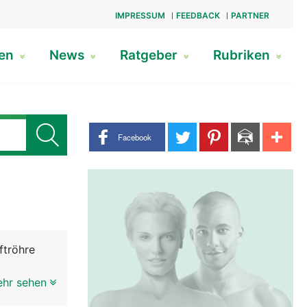
IMPRESSUM
FEEDBACK
PARTNER
gen
News
Ratgeber
Rubriken
Share buttons
Facebook
ftröhre
ft. An der
ehr sehen
chlucken