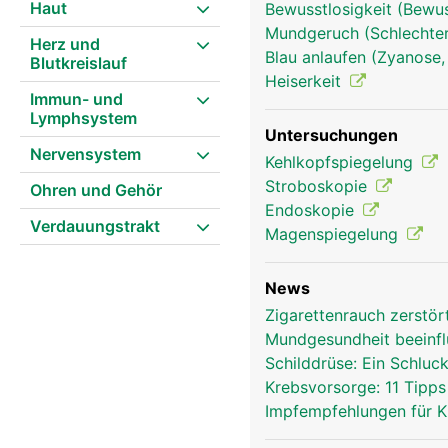
Haut
Bewusstlosigkeit (Bewu
Mundgeruch (Schlechter 
Herz und
Blau anlaufen (Zyanose,
Blutkreislauf
Heiserkeit
Immun- und
Lymphsystem
Untersuchungen
Nervensystem
Kehlkopfspiegelung
Stroboskopie
Ohren und Gehör
Kehlkopf Frau
Endoskopie
Verdauungstrakt
Magenspiegelung
News
Zigarettenrauch zerstö
Mundgesundheit beeinfl
Schilddrüse: Ein Schluck
Krebsvorsorge: 11 Tipp
Impfempfehlungen für 