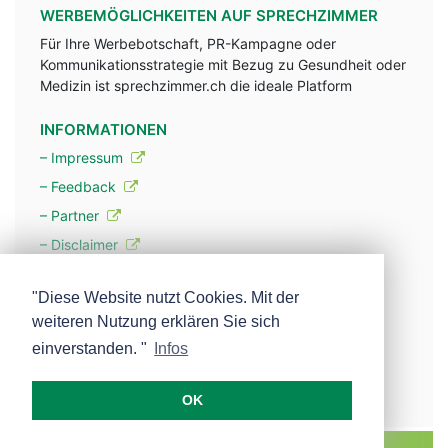
WERBEMÖGLICHKEITEN AUF SPRECHZIMMER
Für Ihre Werbebotschaft, PR-Kampagne oder
Kommunikationsstrategie mit Bezug zu Gesundheit oder
Medizin ist sprechzimmer.ch die ideale Platform
INFORMATIONEN
– Impressum
– Feedback
– Partner
– Disclaimer
– Datenschutzerklärung / Privacy Policy
"Diese Website nutzt Cookies. Mit der
weiteren Nutzung erklären Sie sich
– Werbung
einverstanden. "
Infos
– Mehr über unsere Experten
OK
MEDISCOPE AG E-MAIL:
INFO@MEDISCOPE.CH