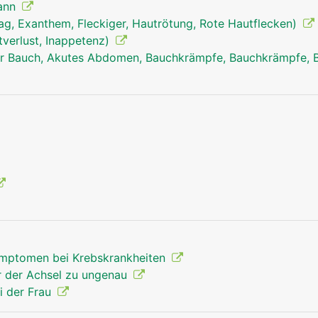
Mann
anus mann
ag, Exanthem, Fleckiger, Hautrötung, Rote Hautflecken)
tverlust, Inappetenz)
r Bauch, Akutes Abdomen, Bauchkrämpfe, Bauchkrämpfe, 
mptomen bei Krebskrankheiten
r der Achsel zu ungenau
i der Frau