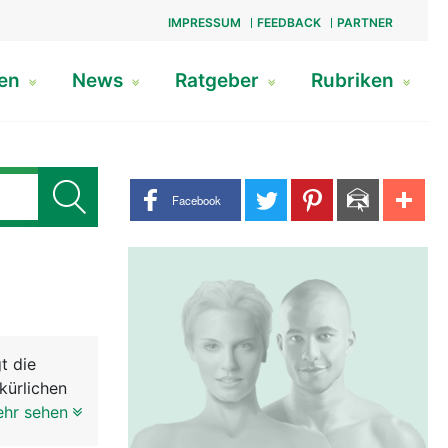
IMPRESSUM
FEEDBACK
PARTNER
gen
News
Ratgeber
Rubriken
Share buttons
Facebook
t die
kürlichen
t
ehr sehen