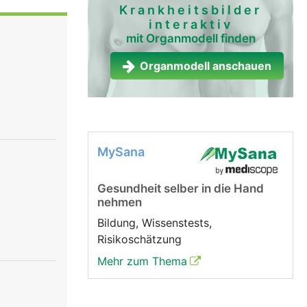
e, ein
Krankheitsbilder
interaktiv
.
mit Organmodell finden
Organmodell anschauen
MySana
Gesundheit selber in die Hand
nehmen
Bildung, Wissenstests,
Risikoschätzung
Mehr zum Thema