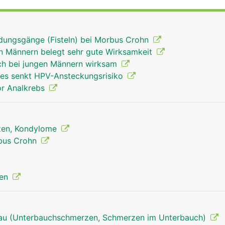
sserer Haut befindet sich die sogenannte Hämorrhoidalzon
ammen mit den beiden Ringmuskeln den Enddarm abdichtet
ndungsgänge (Fisteln) bei Morbus Crohn
an Männern belegt sehr gute Wirksamkeit
ch bei jungen Männern wirksam
es senkt HPV-Ansteckungsrisiko
or Analkrebs
rzen, Kondylome
bus Crohn
den
rau (Unterbauchschmerzen, Schmerzen im Unterbauch)