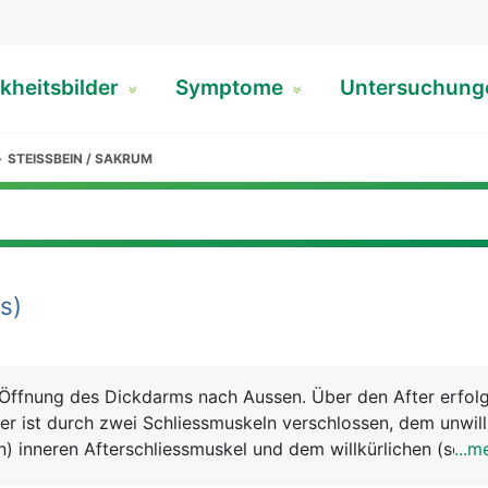
kheitsbilder
Symptome
Untersuchun
STEISSBEIN / SAKRUM
rs)
e Öffnung des Dickdarms nach Aussen. Über den After erfolg
ter ist durch zwei Schliessmuskeln verschlossen, dem unwill
n) inneren Afterschliessmuskel und dem willkürlichen (selbs
...m
ren Afterschliessmuskel. In der Übergangszone zwischen