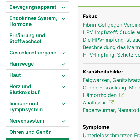
Darmschleimhaut und äu
Bewegungsapparat
Venengeflecht, das zus
Fokus
Endokrines System,
Hormone
Fibrin-Gel gegen Verbi
HPV-Impfstoff: Studie 
Ernährung und
Die HPV-Impfung ist au
Stoffwechsel
Beschneidung des Mann
Geschlechtsorgane
HPV-Impfung: Schutz v
Harnwege
Krankheitsbilder
Haut
Feigwarzen, Genitalwa
Herz und
Crohn-Erkrankung, Mor
Blutkreislauf
Hämorrhoiden
Analfissur
Immun- und
Lymphsystem
Fadenwürmer, Nemato
Nervensystem
Symptome
Ohren und Gehör
Unterleibsschmerzen F