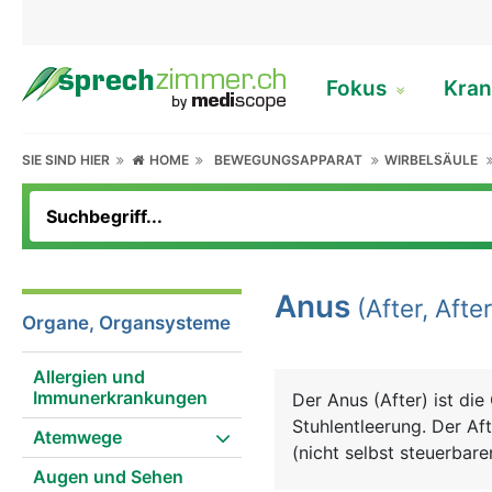
Fokus
Kran
SIE SIND HIER
HOME
BEWEGUNGSAPPARAT
WIRBELSÄULE
Anus
(After, Afte
Organe, Organsysteme
Allergien und
Immunerkrankungen
Der Anus (After) ist di
Stuhlentleerung. Der Af
Atemwege
(nicht selbst steuerbare
Augen und Sehen
kontrollierbaren) äusse