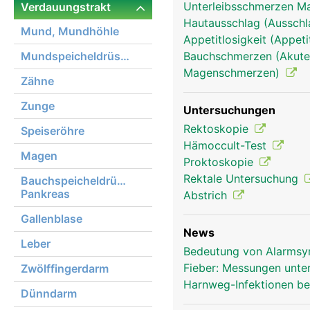
Unterleibsschmerzen 
Verdauungstrakt
anus frau
Hautausschlag (Ausschl
Mund, Mundhöhle
Appetitlosigkeit (Appeti
Mundspeicheldrüsen
Bauchschmerzen (Akute
Magenschmerzen)
Zähne
Zunge
Untersuchungen
Rektoskopie
Speiseröhre
Hämoccult-Test
Magen
Proktoskopie
Rektale Untersuchung
Bauchspeicheldrüse,
Pankreas
Abstrich
Gallenblase
News
Leber
Bedeutung von Alarmsy
Fieber: Messungen unte
Zwölffingerdarm
Harnweg-Infektionen be
Dünndarm