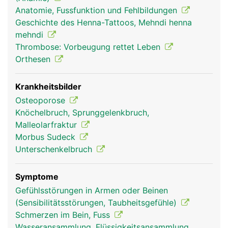
teilweise auch für die Hebung und Senkung der
Anatomie, Fussfunktion und Fehlbildungen
Zehen und für die Beugung im Knie.
Geschichte des Henna-Tattoos, Mehndi henna
mehndi
Thrombose: Vorbeugung rettet Leben
Orthesen
Krankheitsbilder
Osteoporose
Knöchelbruch, Sprunggelenkbruch,
Malleolarfraktur
Morbus Sudeck
Unterschenkel Frau
Unterschenkel
Mann
Unterschenkelbruch
Symptome
Gefühlsstörungen in Armen oder Beinen
(Sensibilitätsstörungen, Taubheitsgefühle)
Schmerzen im Bein, Fuss
Wasseransammlung, Flüssigkeitsansammlung,