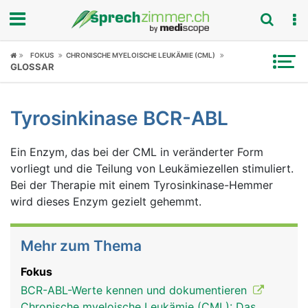
Fokus
FOKUS
CHRONISCHE MYELOISCHE LEUKÄMIE (CML)
GLOSSAR
Krankheitsbilder
Tyrosinkinase BCR-ABL
Symptome
Ein Enzym, das bei der CML in veränderter Form
Untersuchungen
vorliegt und die Teilung von Leukämiezellen stimuliert.
Bei der Therapie mit einem Tyrosinkinase-Hemmer
News
wird dieses Enzym gezielt gehemmt.
Ratgeber
Mehr zum Thema
Rubriken
Fokus
BCR-ABL-Werte kennen und dokumentieren
Chronische myeloische Leukämie (CML): Das