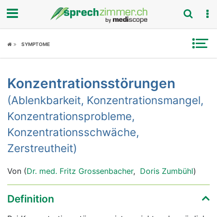
Fokus
SYMPTOME
Krankheitsbilder
Konzentrationsstörungen
Symptome
(Ablenkbarkeit, Konzentrationsmangel,
Untersuchungen
Konzentrationsprobleme,
Konzentrationsschwäche,
News
Zerstreutheit)
Ratgeber
Von (
Dr. med. Fritz Grossenbacher
,
Doris Zumbühl
)
Rubriken
Definition