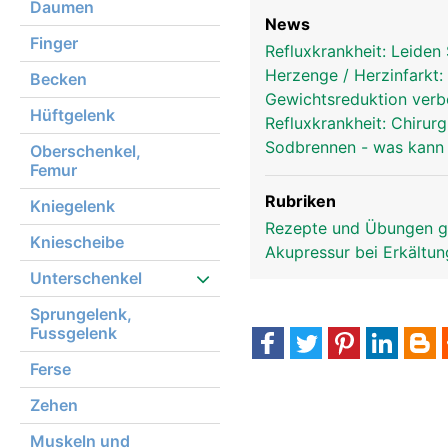
Daumen
News
Finger
Refluxkrankheit: Leiden
Herzenge / Herzinfarkt
Becken
Gewichtsreduktion ver
Hüftgelenk
Refluxkrankheit: Chirurg
Sodbrennen - was kann
Oberschenkel,
Femur
Rubriken
Kniegelenk
Rezepte und Übungen 
Kniescheibe
Akupressur bei Erkältu
Unterschenkel
Sprungelenk,
Fussgelenk
Ferse
Zehen
Muskeln und