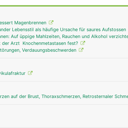
bessert Magenbrennen
der Lebensstil als häufige Ursache für saures Aufstossen
en: Auf üppige Mahlzeiten, Rauchen und Alkohol verzich
lt der Arzt Knochenmetastasen fest?
störungen, Verdauungsbeschwerden
vikulafraktur
zen auf der Brust, Thoraxschmerzen, Retrosternaler Schm
Brustbein Mann