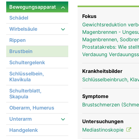
Bewegungsapparat
Fokus
Schädel
Gewichtsreduktion ver
Wirbelsäule
Magenbrennen - Ungesun
Magenbrennen, Sodbrenn
Rippen
Prostatakrebs: Wie stel
Brustbein
Verdauung Verdauungs
Schultergelenk
Krankheitsbilder
Schlüsselbein,
Klavikula
Schlüsselbeinbruch, Kla
Schulterblatt,
Symptome
Skapula
Brustschmerzen (Schmer
Oberarm, Humerus
Unterarm
Brustbein Frau
Untersuchungen
Mediastinoskopie
Handgelenk