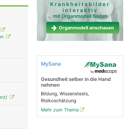
Krankheitsbilder
interaktiv
mit Organmodell finden
Organmodell anschauen
ten
MySana
Gesundheit selber in die Hand
nehmen
Bildung, Wissenstests,
erz)
Risikoschätzung
Mehr zum Thema