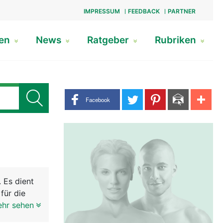
IMPRESSUM
FEEDBACK
PARTNER
gen
News
Ratgeber
Rubriken
Share buttons
Facebook
. Es dient
für die
ehr sehen