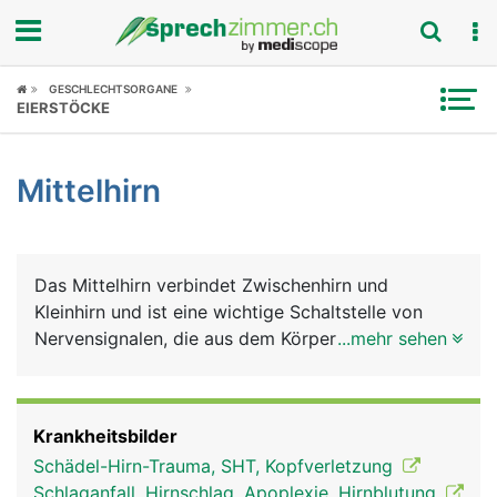
Fokus
GESCHLECHTSORGANE
EIERSTÖCKE
Krankheitsbilder
Mittelhirn
Symptome
Untersuchungen
Das Mittelhirn verbindet Zwischenhirn und
News
Kleinhirn und ist eine wichtige Schaltstelle von
Nervensignalen, die aus dem Körper zum Grosshirn
...mehr sehen
Ratgeber
und in umgekehrte Richtung laufen. Die
wichtigsten Aufgaben des Mittelhirns sind die
Rubriken
Steuerung des Schlafes und die Kontrolle der
Krankheitsbilder
Augenbewegungen.
Schädel-Hirn-Trauma, SHT, Kopfverletzung
Schlaganfall, Hirnschlag, Apoplexie, Hirnblutung