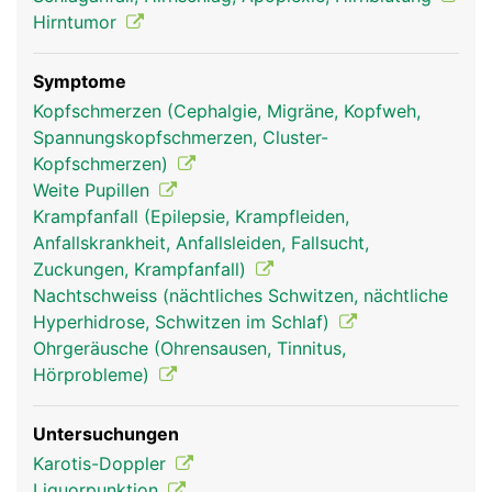
Hirntumor
Symptome
Kopfschmerzen (Cephalgie, Migräne, Kopfweh,
Spannungskopfschmerzen, Cluster-
Kopfschmerzen)
Weite Pupillen
Krampfanfall (Epilepsie, Krampfleiden,
Mittelhirn Frau
Mittelhirn Mann
Anfallskrankheit, Anfallsleiden, Fallsucht,
Zuckungen, Krampfanfall)
Nachtschweiss (nächtliches Schwitzen, nächtliche
Hyperhidrose, Schwitzen im Schlaf)
Ohrgeräusche (Ohrensausen, Tinnitus,
Hörprobleme)
Untersuchungen
Karotis-Doppler
Liquorpunktion