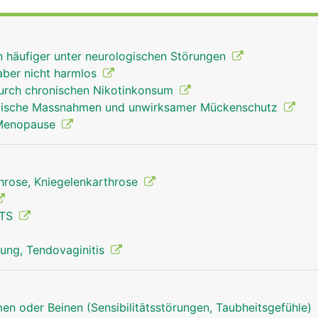
ndwurzelknochen mit der Elle und Speiche und stabilisiere
Handwurzelkanal (Karpaltunnel) laufen Nerven sowie die
armmuskeln, mit denen die Finger bewegt werden.
en häufiger unter neurologischen Störungen
aber nicht harmlos
urch chronischen Nikotinkonsum
kalische Massnahmen und unwirksamer Mückenschutz
 Menopause
throse, Kniegelenkarthrose
CTS
ung, Tendovaginitis
en oder Beinen (Sensibilitätsstörungen, Taubheitsgefühle)