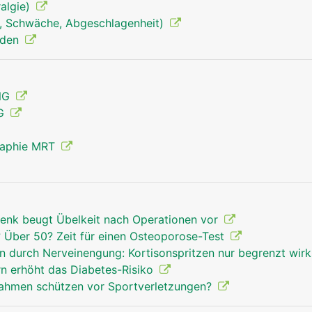
algie)
, Schwäche, Abgeschlagenheit)
Handgelenk Mann
nden
ENG
MG
raphie MRT
enk beugt Übelkeit nach Operationen vor
Über 50? Zeit für einen Osteoporose-Test
 durch Nerveinengung: Kortisonspritzen nur begrenzt wi
rn erhöht das Diabetes-Risiko
hmen schützen vor Sportverletzungen?