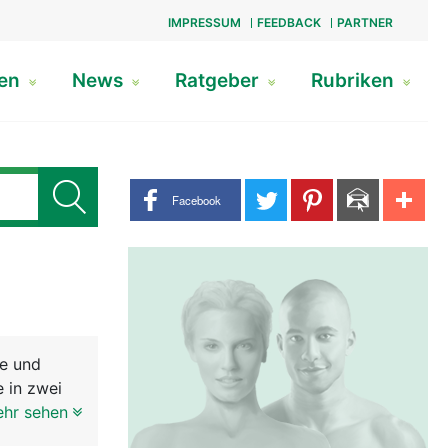
IMPRESSUM
FEEDBACK
PARTNER
gen
News
Ratgeber
Rubriken
Share buttons
Facebook
le und
 in zwei
glich, mit
ehr sehen
este