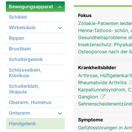
Bänder verbinden die Ha
Bewegungsapparat
Handgelenk. Durch den 
Fokus
Schädel
Muskelsehnen der Unter
Zöliakie-Patienten leid
Wirbelsäule
Henna-Tattoos- schön, 
Gesundheitsprobleme d
Rippen
Insektenschutz: Physi
Brustbein
Osteoporose nach der
Schultergelenk
Krankheitsbilder
Schlüsselbein,
Klavikula
Arthrose, Hüftgelenkar
Rheumatoide Arthritis
Schulterblatt,
Karpaltunnelsyndrom, 
Skapula
Ganglion
Oberarm, Humerus
Sehnenscheidenentzünd
Unterarm
Symptome
Handgelenk
Gefühlsstörungen in Arm