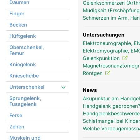
Daumen
Gelenkschmerzen (Arthr
Müdigkeit (Erschöpfung
Handgelenk Frau
Finger
Schmerzen im Arm, Hä
Becken
Untersuchungen
Hüftgelenk
Elektroneurographie, 
Oberschenkel,
Elektromyographie, E
Femur
Gelenkpunktion
Kniegelenk
Magnetresonanztomog
Röntgen
Kniescheibe
Unterschenkel
News
Sprungelenk,
Akupunktur am Handgel
Fussgelenk
Handgelenk gebrochen? 
Handgelenkbeschwerden
Ferse
Schlafmangel bei Kinde
Zehen
Welche Vorbeugemassna
Muskeln und