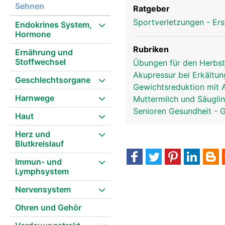
Sehnen
Ratgeber
Sportverletzungen - Ers
Endokrines System,
Hormone
Rubriken
Ernährung und
Stoffwechsel
Übungen für den Herbs
Akupressur bei Erkältu
Geschlechtsorgane
Gewichtsreduktion mit 
Harnwege
Muttermilch und Säugli
Senioren Gesundheit - 
Haut
Herz und
Blutkreislauf
Immun- und
Lymphsystem
Nervensystem
Ohren und Gehör