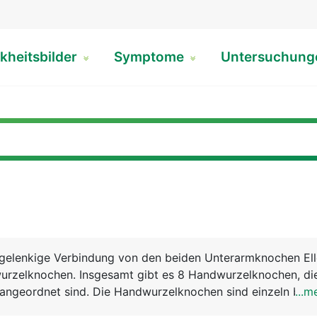
kheitsbilder
Symptome
Untersuchun
 gelenkige Verbindung von den beiden Unterarmknochen El
rzelknochen. Insgesamt gibt es 8 Handwurzelknochen, die
 angeordnet sind. Die Handwurzelknochen sind einzeln bewe
...m
en und werden von Bändern zusammengehalten. Weitere f