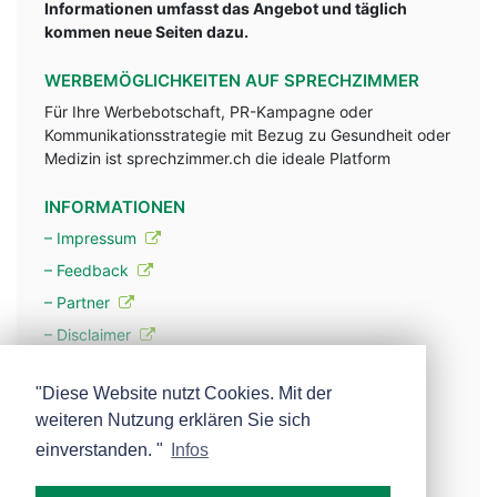
Informationen umfasst das Angebot und täglich
kommen neue Seiten dazu.
WERBEMÖGLICHKEITEN AUF SPRECHZIMMER
Für Ihre Werbebotschaft, PR-Kampagne oder
Kommunikationsstrategie mit Bezug zu Gesundheit oder
Medizin ist sprechzimmer.ch die ideale Platform
INFORMATIONEN
– Impressum
– Feedback
– Partner
– Disclaimer
– Datenschutzerklärung / Privacy Policy
"Diese Website nutzt Cookies. Mit der
weiteren Nutzung erklären Sie sich
– Werbung
einverstanden. "
Infos
– Mehr über unsere Experten