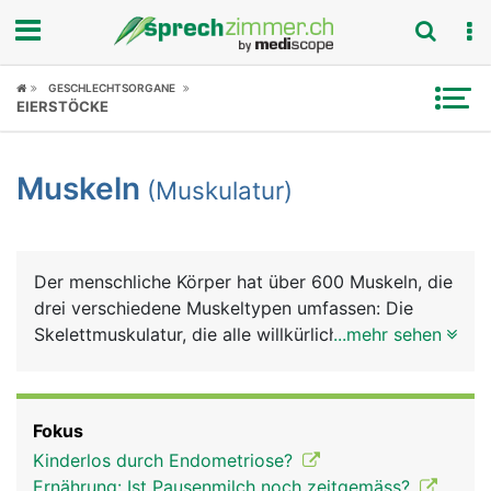
Fokus
GESCHLECHTSORGANE
EIERSTÖCKE
Krankheitsbilder
Muskeln
(Muskulatur)
Symptome
Untersuchungen
Der menschliche Körper hat über 600 Muskeln, die
News
drei verschiedene Muskeltypen umfassen: Die
Skelettmuskulatur, die alle willkürlichen
...mehr sehen
Ratgeber
Bewegungen ausführt; die glatte Muskulatur in den
Wänden vieler Hohlorgane wie Speiseröhre,
Rubriken
Magen, Darm, Harnblase oder Blutgefässe, und die
Fokus
Herzmuskulatur. Die Skelettmuskeln sind über
Kinderlos durch Endometriose?
Sehnen zur Kraftübertragung fest an Knochen
Ernährung: Ist Pausenmilch noch zeitgemäss?