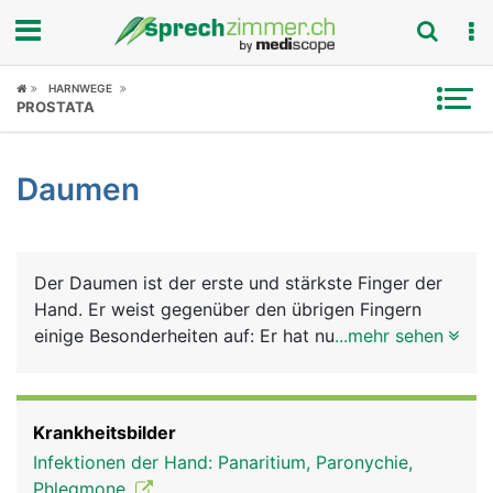
Fokus
HARNWEGE
PROSTATA
Krankheitsbilder
Daumen
Symptome
Untersuchungen
Der Daumen ist der erste und stärkste Finger der
News
Hand. Er weist gegenüber den übrigen Fingern
einige Besonderheiten auf: Er hat nur 2
...mehr sehen
Ratgeber
Fingerknochen (die restlichen Finger haben 3) und
damit nur ein Grund- und Endglied, er besitzt als
Rubriken
einziger Finger einen starken Muskel - den
Krankheitsbilder
Daumenballen - und er ist beweglicher und kann
Infektionen der Hand: Panaritium, Paronychie,
den anderen Fingern gegenübergestellt werden,
Phlegmone