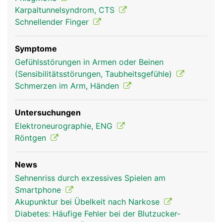
was die Greiffunktion der Hand ermöglicht.
Karpaltunnelsyndrom, CTS
Schnellender Finger
Symptome
Gefühlsstörungen in Armen oder Beinen
(Sensibilitätsstörungen, Taubheitsgefühle)
Schmerzen im Arm, Händen
Untersuchungen
Daumen Frau
Mann
Elektroneurographie, ENG
Röntgen
News
Sehnenriss durch exzessives Spielen am
Smartphone
Akupunktur bei Übelkeit nach Narkose
Diabetes: Häufige Fehler bei der Blutzucker-