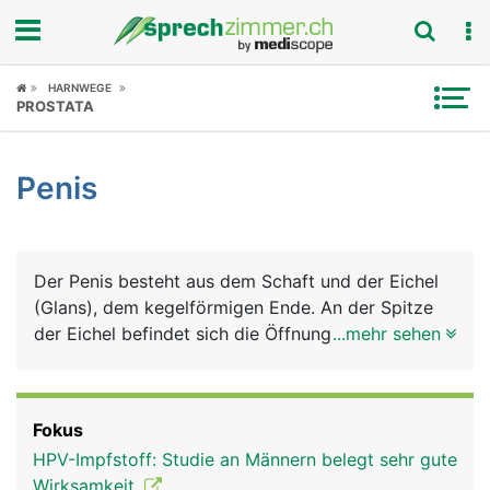
Fokus
HARNWEGE
PROSTATA
Krankheitsbilder
Penis
Symptome
Untersuchungen
Der Penis besteht aus dem Schaft und der Eichel
News
(Glans), dem kegelförmigen Ende. An der Spitze
der Eichel befindet sich die Öffnung der
...mehr sehen
Ratgeber
Harnröhre. Die Basis der Eichel bildet einen
ringförmigen Wulst, an dem die Vorhaut ansetzt,
Rubriken
die die Eichel schützend bedeckt. Das Innere des
Fokus
Penis wird von 3 schwammartigen Schwellkörpern
HPV-Impfstoff: Studie an Männern belegt sehr gute
gebildet, die sich bei sexueller Erregung mit Blut
Wirksamkeit