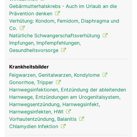
füllen. Dadurch wird der Penis grösser und steif
Gebärmutterhalskrebs - Auch im Urlaub an die
(Erektion). Die beiden grösseren Schwellkörper
Prävention denken
liegen nebeneinander, der dritte Schwellkörper
Verhütung: Kondom, Femidom, Diaphragma und
fügt sich von der Unterseite her an, in ihm verläuft
Co.
auch die Harnröhre.
Natürliche Schwangerschaftsverhütung
Impfungen, Impfempfehlungen,
Gesundheitsvorsorge
Krankheitsbilder
Feigwarzen, Genitalwarzen, Kondylome
Gonorrhoe, Tripper
Harnwegsinfektionen, Entzündung der ableitenden
Harnwege, Entzündungen am Urogenitalsystem,
Harnwegsentzündung, Harnwegsinfekt,
Harnwegsinfekten, HWI
Vorhautentzündung, Balanitis
Chlamydien Infektion