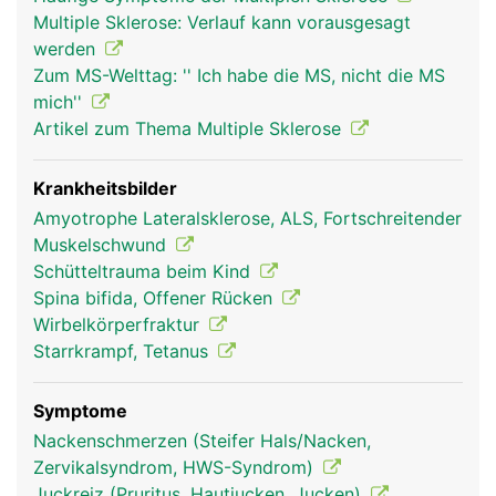
Unterhalb davon ist das Rückenmark stark
Multiple Sklerose: Verlauf kann vorausgesagt
verkümmert und sieht aufgrund der auslaufenden
werden
gebündelten Nervenfasern wie ein Pferdeschweif
Zum MS-Welttag: '' Ich habe die MS, nicht die MS
aus. Das Rückenmark besteht aus einer grauen
mich''
und weissen Substanz. Zentral liegt die graue
Artikel zum Thema Multiple Sklerose
Substanz, die im Querschnitt wie ein Schmetterling
aussieht und aus unzähligen Nervenzellen gebildet
wird. Die weisse Substanz umschliesst die graue
Krankheitsbilder
Substanz und enthält hauptsächlich die langen
Amyotrophe Lateralsklerose, ALS, Fortschreitender
Nervenfasern. Das Rückenmark ist wie das Gehirn
Muskelschwund
von Rückenmarkflüssigkeit (Liquor) und von drei
Schütteltrauma beim Kind
schützenden Rückenmarkhäuten umgeben: eine
Spina bifida, Offener Rücken
harte äussere Haut, eine gut durchblutete mittlere
Wirbelkörperfraktur
Haut und eine weiche dem Rückenmark direkt
Starrkrampf, Tetanus
aufliegende innere Haut.
Symptome
Nackenschmerzen (Steifer Hals/Nacken,
Zervikalsyndrom, HWS-Syndrom)
Juckreiz (Pruritus, Hautjucken, Jucken)