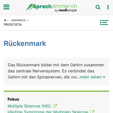
Fokus
HARNWEGE
PROSTATA
Krankheitsbilder
Rückenmark
Symptome
Untersuchungen
Das Rückenmark bildet mit dem Gehirn zusammen
News
das zentrale Nervensystem. Es verbindet das
Gehirn mit den Spinalnerven, die vom Rückenmark
...mehr sehen
Ratgeber
abgehen. Das Rückenmark verläuft im
Rückenmarkkanal der Wirbelsäule und wird durch
Rubriken
die Wirbelkörper und Wirbelbögen geschützt. Es
Fokus
reicht vom verlängerten Mark unterhalb der
Multiple Sklerose (MS)
Schädelbasis bis hinab zum zweiten Lendenwirbel.
Häufige Symptome der Multiplen Sklerose