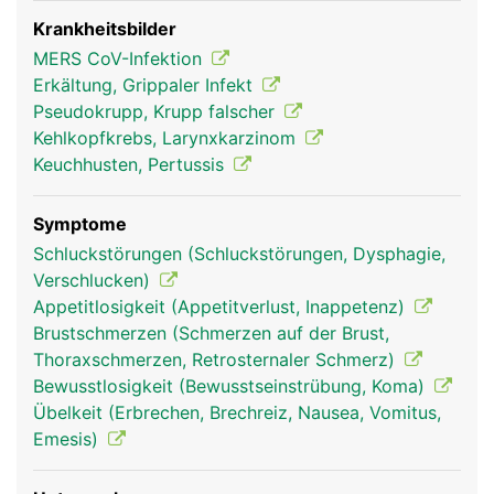
einen Staubsaugerschlauch. Die Innenwand wird
von einer Schleimhaut ausgekleidet, die mit
Krankheitsbilder
feinsten Flimmerhärchen ausgestattet ist. Der
MERS CoV-Infektion
Schleim fängt Fremdkörper wie Staub, Pollen oder
Erkältung, Grippaler Infekt
Bakterien ab, die mit der Luft eingeatmet werden
Pseudokrupp, Krupp falscher
und die beweglichen Flimmerhärchen
Kehlkopfkrebs, Larynxkarzinom
transportieren den Schleim zurück in den Rachen
Keuchhusten, Pertussis
wo er entweder geschluckt oder ausgehustet wird.
Symptome
Schluckstörungen (Schluckstörungen, Dysphagie,
Verschlucken)
Appetitlosigkeit (Appetitverlust, Inappetenz)
Brustschmerzen (Schmerzen auf der Brust,
Thoraxschmerzen, Retrosternaler Schmerz)
Bewusstlosigkeit (Bewusstseinstrübung, Koma)
Übelkeit (Erbrechen, Brechreiz, Nausea, Vomitus,
Emesis)
Luftröhre Frau
Luftröhre Mann
Luftröhre Frau