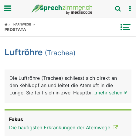
Fokus
HARNWEGE
PROSTATA
Krankheitsbilder
Luftröhre
(Trachea)
Symptome
Untersuchungen
Die Luftröhre (Trachea) schliesst sich direkt an
News
den Kehlkopf an und leitet die Atemluft in die
Lunge. Sie teilt sich in zwei Hauptbronchien, die in
...mehr sehen
Ratgeber
den rechten und linken Lungenflügel führen. Die
etwa 12 Zentimeter lange Luftröhre besteht aus
Rubriken
einem elastischen Schlauch, für dessen Stabilität
Fokus
und Festigkeit 16 bis 20 U-förmige
Die häufigsten Erkrankungen der Atemwege
Knorpelspangen sorgen. Ihr Aussehen erinnert an