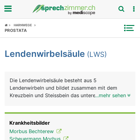
Fokus
HARNWEGE
PROSTATA
Krankheitsbilder
Lendenwirbelsäule
(LWS)
Symptome
Untersuchungen
Die Lendenwirbelsäule besteht aus 5
News
Lendenwirbeln und bildet zusammen mit dem
Kreuzbein und Steissbein das untere Ende der
...mehr sehen
Ratgeber
Wirbelsäule. Die Lendenwirbel müssen einen
wesentlich grösseren Anteil des Körpergewichts
Rubriken
tragen als die Hals- und Brustwirbel und sind
Krankheitsbilder
daher besonders belastet. Aus den Lendenwirbeln
Morbus Bechterew
tritt der längste Nerv des Körpers aus, der
Scheuermann Morbus