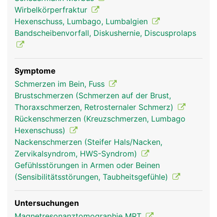
Ischiasnerv, der die Rückseite der Beine bis zu den
Wirbelkörperfraktur
Füssen versorgt. In der Lendenwirbelsäule endet
Hexenschuss, Lumbago, Lumbalgien
ausserdem das Rückenmark.
Bandscheibenvorfall, Diskushernie, Discusprolaps
Symptome
Schmerzen im Bein, Fuss
Brustschmerzen (Schmerzen auf der Brust,
Thoraxschmerzen, Retrosternaler Schmerz)
Rückenschmerzen (Kreuzschmerzen, Lumbago
Hexenschuss)
Nackenschmerzen (Steifer Hals/Nacken,
Frau
Mann
Zervikalsyndrom, HWS-Syndrom)
Gefühlsstörungen in Armen oder Beinen
(Sensibilitätsstörungen, Taubheitsgefühle)
Untersuchungen
Magnetresonanztomographie MRT