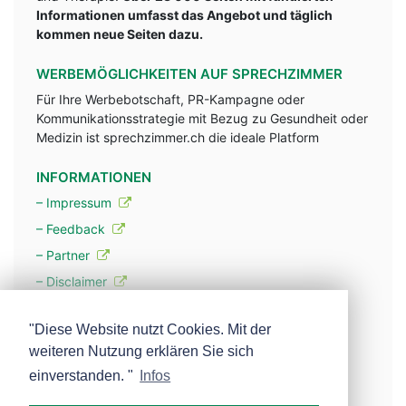
Informationen umfasst das Angebot und täglich
kommen neue Seiten dazu.
WERBEMÖGLICHKEITEN AUF SPRECHZIMMER
Für Ihre Werbebotschaft, PR-Kampagne oder
Kommunikationsstrategie mit Bezug zu Gesundheit oder
Medizin ist sprechzimmer.ch die ideale Platform
INFORMATIONEN
– Impressum
– Feedback
– Partner
– Disclaimer
– Datenschutzerklärung / Privacy Policy
"Diese Website nutzt Cookies. Mit der
weiteren Nutzung erklären Sie sich
– Werbung
einverstanden. "
Infos
– Mehr über unsere Experten