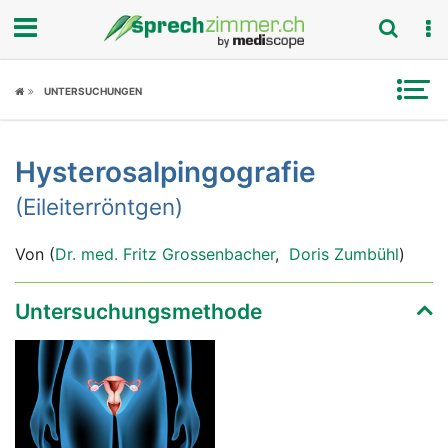
Fokus
UNTERSUCHUNGEN
Krankheitsbilder
Hysterosalpingografie
Symptome
(Eileiterröntgen)
Untersuchungen
Von (
Dr. med. Fritz Grossenbacher
,
Doris Zumbühl
)
News
Untersuchungsmethode
Ratgeber
Rubriken