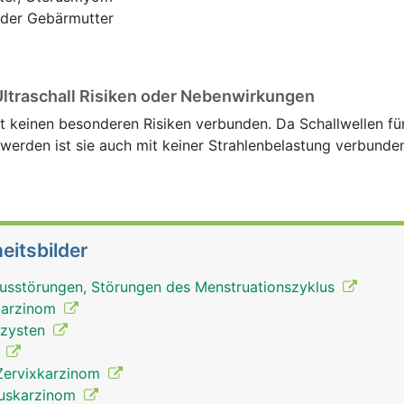
 der Gebärmutter
Ultraschall Risiken oder Nebenwirkungen
t keinen besonderen Risiken verbunden. Da Schallwellen für
erden ist sie auch mit keiner Strahlenbelastung verbunde
eitsbilder
lusstörungen, Störungen des Menstruationszyklus
lkarzinom
lzysten
t
Zervixkarzinom
ruskarzinom