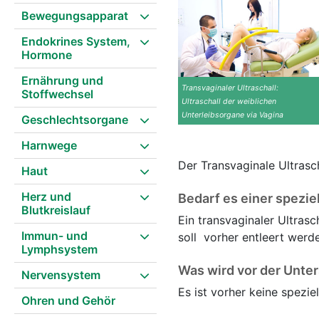
Bewegungsapparat
Endokrines System,
Hormone
Ernährung und
Transvaginaler Ultraschall:
Stoffwechsel
Ultraschall der weiblichen
Unterleibsorgane via Vagina
Geschlechtsorgane
Harnwege
Der Transvaginale Ultrasc
Haut
Herz und
Bedarf es einer spezie
Blutkreislauf
Ein transvaginaler Ultras
Immun- und
soll vorher entleert werd
Lymphsystem
Was wird vor der Unte
Nervensystem
Es ist vorher keine spezi
Ohren und Gehör