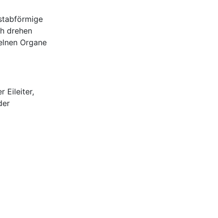
stabförmige
ch drehen
zelnen Organe
Eileiter,
 der