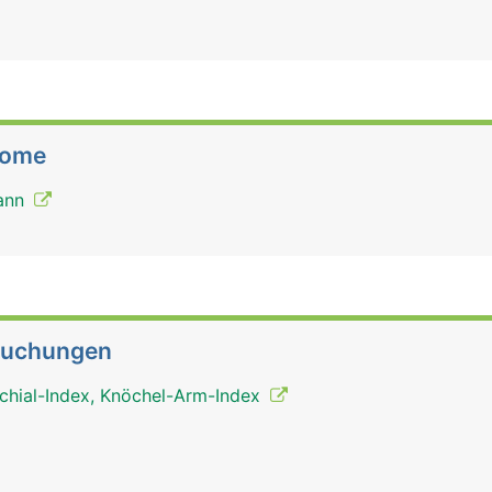
tome
Mann
suchungen
chial-Index, Knöchel-Arm-Index