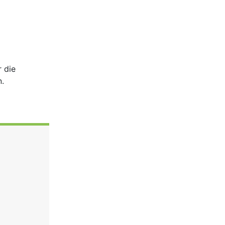
 die
n.