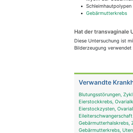
Schleimhautpolypen
Gebärmutterkrebs
Hat der transvaginale 
Diese Untersuchung ist mi
Bilderzeugung verwendet w
Verwandte Krankh
Blutungsstörungen, Zyk
Eierstockkrebs, Ovaria
Eierstockzysten, Ovaria
Eileiterschwangerschaf
Gebärmutterhalskrebs, 
Gebärmutterkrebs, Ute