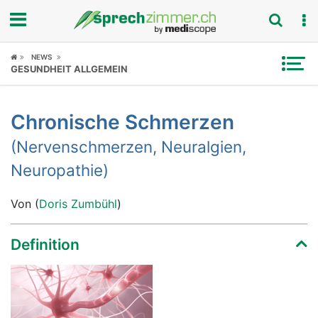
Fokus
NEWS
GESUNDHEIT ALLGEMEIN
Krankheitsbilder
Chronische Schmerzen
Symptome
(Nervenschmerzen, Neuralgien,
Untersuchungen
Neuropathie)
News
Von (
Doris Zumbühl
)
Ratgeber
Definition
Rubriken