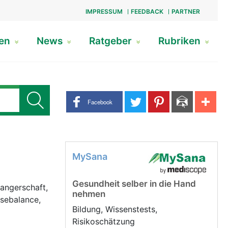
IMPRESSUM
FEEDBACK
PARTNER
gen
News
Ratgeber
Rubriken
Share buttons
Facebook
MySana
Gesundheit selber in die Hand
angerschaft,
nehmen
ssebalance,
Bildung, Wissenstests,
Risikoschätzung