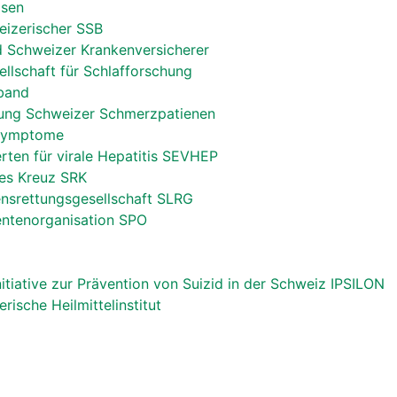
isen
izerischer SSB
d Schweizer Krankenversicherer
llschaft für Schlafforschung
band
gung Schweizer Schmerzpatienen
 Symptome
rten für virale Hepatitis SEVHEP
es Kreuz SRK
nsrettungsgesellschaft SLRG
entenorganisation SPO
nitiative zur Prävention von Suizid in der Schweiz IPSILON
ische Heilmittelinstitut