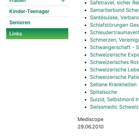
Frauen
Safetravel, sicher Re
Samariterbund Schwe
Kinder-Teenager
Santésuisse, Verban
Senioren
Schlafstörungen Gese
Schleudertraumaver
Links
Schmerzen, Vereini
Schwangerschaft -
Schweizerische Expe
Schweizerisches Rot
Schweizerische Lebe
Schweizerische Pati
Seltene Krankheiten
Spitalsuche
Suizid, Selbstmord I
Swissmedic Schweizer
Mediscope
29.06.2010