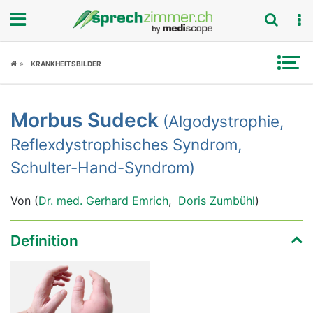
Fokus
KRANKHEITSBILDER
Krankheitsbilder
Morbus Sudeck
(Algodystrophie,
Symptome
Reflexdystrophisches Syndrom,
Untersuchungen
Schulter-Hand-Syndrom)
News
Von (
Dr. med. Gerhard Emrich
,
Doris Zumbühl
)
Ratgeber
Definition
Rubriken