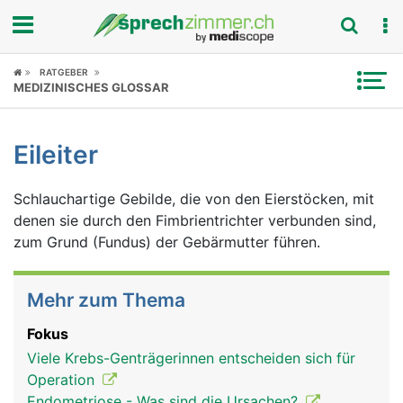
Fokus
RATGEBER
MEDIZINISCHES GLOSSAR
Krankheitsbilder
Eileiter
Symptome
Schlauchartige Gebilde, die von den Eierstöcken, mit
Untersuchungen
denen sie durch den Fimbrientrichter verbunden sind,
zum Grund (Fundus) der Gebärmutter führen.
News
Ratgeber
Mehr zum Thema
Rubriken
Fokus
Viele Krebs-Genträgerinnen entscheiden sich für
Operation
Endometriose - Was sind die Ursachen?