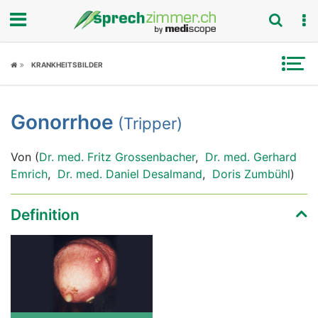
Fokus
KRANKHEITSBILDER
Krankheitsbilder
Gonorrhoe
(Tripper)
Symptome
Von (
Dr. med. Fritz Grossenbacher
,
Dr. med. Gerhard
Untersuchungen
Emrich
,
Dr. med. Daniel Desalmand
,
Doris Zumbühl
)
News
Definition
Ratgeber
Rubriken