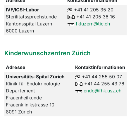
Adresse
Kontaktinformationen
IVF/ICSI-Labor
+41 41 205 35 20
Sterilitätssprechstunde
+41 41 205 36 16
Kantonsspital Luzern
fkluzern@tic.ch
6000 Luzern
Kinderwunschzentren Zürich
Adresse
Kontaktinformationen
Universitäts-Spital Zürich
+41 44 255 50 07
Klinik für Endokrinologie
+41 44 255 43 76
Departement
endo@fhk.usz.ch
Frauenheilkunde
Frauenklinikstrasse 10
8091 Zürich