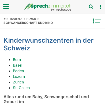
Fokus
RUBRIKEN
FRAUEN
SCHWANGERSCHAFT UND KIND
Krankheitsbilder
Kinderwunschzentren in der
Symptome
Schweiz
Untersuchungen
Bern
News
Basel
Baden
Ratgeber
Luzern
Zürich
Rubriken
St. Gallen
Alles rund um Baby, Schwangerschaft und
Geburt im