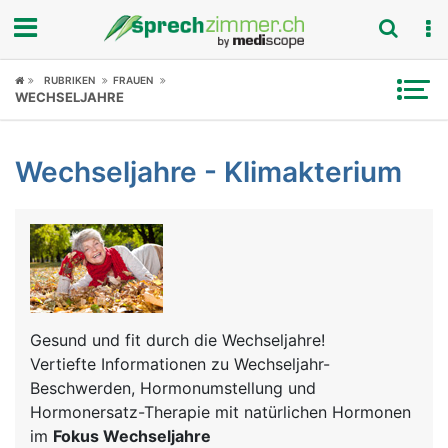
Fokus
RUBRIKEN
FRAUEN
WECHSELJAHRE
Krankheitsbilder
Wechseljahre - Klimakterium
Symptome
Untersuchungen
News
Ratgeber
Gesund und fit durch die Wechseljahre!
Vertiefte Informationen zu Wechseljahr-
Rubriken
Beschwerden, Hormonumstellung und
Hormonersatz-Therapie mit natürlichen Hormonen
im
Fokus Wechseljahre