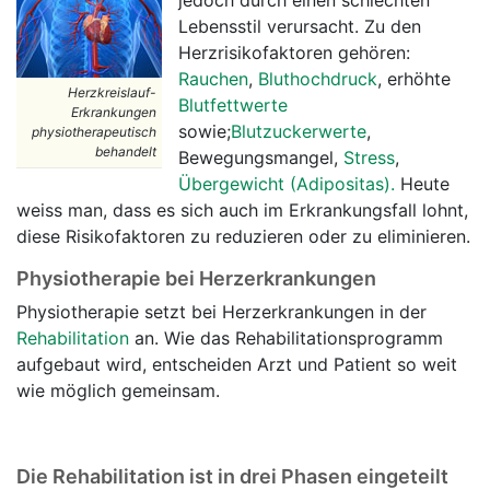
jedoch durch einen schlechten
Lebensstil verursacht. Zu den
Herzrisikofaktoren gehören:
Rauchen
,
Bluthochdruck
, erhöhte
Herzkreislauf-
Blutfettwerte
Erkrankungen
sowie;
Blutzuckerwerte
,
physiotherapeutisch
behandelt
Bewegungsmangel,
Stress
,
Übergewicht (Adipositas).
Heute
weiss man, dass es sich auch im Erkrankungsfall lohnt,
diese Risikofaktoren zu reduzieren oder zu eliminieren.
Physiotherapie bei Herzerkrankungen
Physiotherapie setzt bei Herzerkrankungen in der
Rehabilitation
an. Wie das Rehabilitationsprogramm
aufgebaut wird, entscheiden Arzt und Patient so weit
wie möglich gemeinsam.
Die Rehabilitation ist in drei Phasen eingeteilt