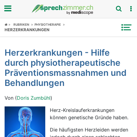
Fokus
RUBRIKEN
PHYSIOTHERAPIE
HERZERKRANKUNGEN
Krankheitsbilder
Herzerkrankungen - Hilfe
Symptome
durch physiotherapeutische
Untersuchungen
Präventionsmassnahmen und
Behandlungen
News
Von (
Doris Zumbühl
)
Ratgeber
Herz-Kreislauferkrankungen
Rubriken
können genetische Gründe haben.
Die häufigsten Herzleiden werden