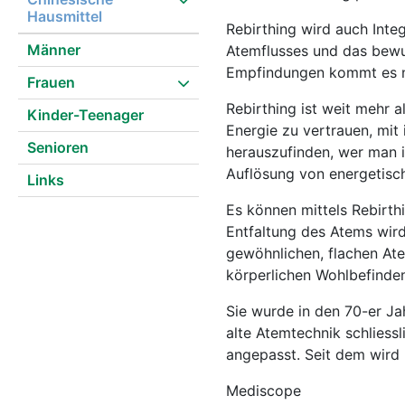
Hausmittel
Rebirthing wird auch Inte
Männer
Atemflusses und das bewu
Empfindungen kommt es na
Frauen
Rebirthing ist weit mehr a
Kinder-Teenager
Energie zu vertrauen, mit 
Senioren
herauszufinden, wer man i
Auflösung von energetisc
Links
Es können mittels Rebirth
Entfaltung des Atems wird
gewöhnlichen, flachen Ate
körperlichen Wohlbefinden.
Sie wurde in den 70-er Ja
alte Atemtechnik schliess
angepasst. Seit dem wird 
Mediscope