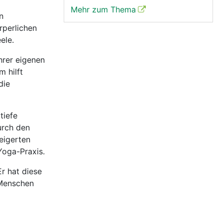
Mehr zum Thema
n
rperlichen
ele.
ihrer eigenen
m hilft
die
tiefe
urch den
eigerten
Yoga-Praxis.
r hat diese
 Menschen