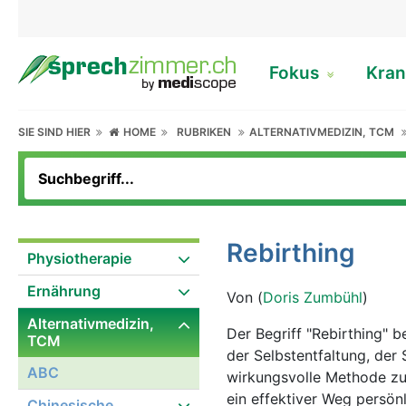
Fokus
Kran
SIE SIND HIER
HOME
RUBRIKEN
ALTERNATIVMEDIZIN, TCM
Rebirthing
Physiotherapie
Ernährung
Von (
Doris Zumbühl
)
Alternativmedizin,
Der Begriff "Rebirthing" b
TCM
der Selbstentfaltung, der 
ABC
wirkungsvolle Methode zu
ein effektiver Weg persön
Chinesische