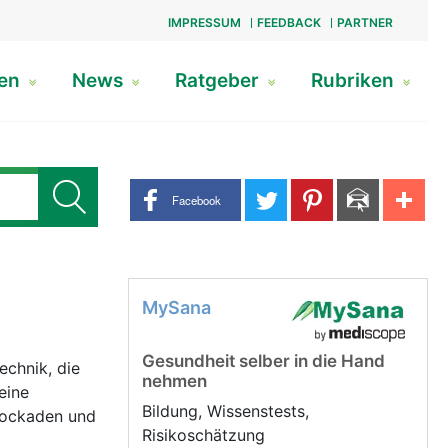
IMPRESSUM
FEEDBACK
PARTNER
gen
News
Ratgeber
Rubriken
Share buttons
Facebook
MySana
Gesundheit selber in die Hand
echnik, die
nehmen
eine
Bildung, Wissenstests,
lockaden und
Risikoschätzung