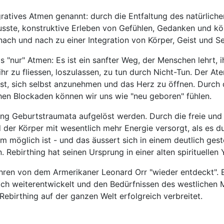
gratives Atmen genannt: durch die Entfaltung des natürliche
sste, konstruktive Erleben von Gefühlen, Gedanken und kö
ch und nach zu einer Integration von Körper, Geist und Se
ls "nur" Atmen: Es ist ein sanfter Weg, der Menschen lehrt, 
ihr zu fliessen, loszulassen, zu tun durch Nicht-Tun. Der Ate
st, sich selbst anzunehmen und das Herz zu öffnen. Durch 
hen Blockaden können wir uns wie "neu geboren" fühlen.
ing Geburtstraumata aufgelöst werden. Durch die freie und 
 der Körper mit wesentlich mehr Energie versorgt, als es d
m möglich ist - und das äussert sich in einem deutlich gest
 Rebirthing hat seinen Ursprung in einer alten spirituellen 
hren von dem Armerikaner Leonard Orr "wieder entdeckt". E
lich weiterentwickelt und den Bedürfnissen des westlichen
Rebirthing auf der ganzen Welt erfolgreich verbreitet.