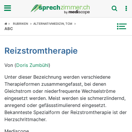
Fokus
RUBRIKEN
ALTERNATIVMEDIZIN, TCM
ABC
Krankheitsbilder
Reizstromtherapie
Symptome
Von (
Doris Zumbühl
)
Untersuchungen
Unter dieser Bezeichnung werden verschiedene
News
Therapieformen zusammengefasst, bei denen
Gleichstrom oder niederfrequente Wechselströme
Ratgeber
eingesetzt werden. Meist werden sie schmerzlindernd,
anregend oder gefässstimulierend eingesetzt.
Rubriken
Bekannteste Spezialform der Reizstromtherapie ist der
Herzschrittmacher.
Mediscope